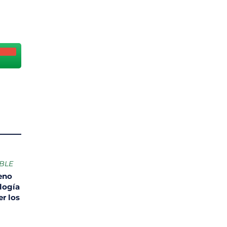
BLE
leno
logía
er los