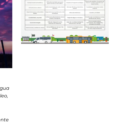
agua
leo,
ente