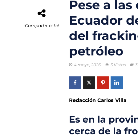
Pese a las 
El buque híbrid
Ecuador d
Transporte eléc
¡Compartir este!
del fracki
Arrecifes de co
petróleo
Reformas Ambie
Chile promueve
4 mayo, 2026
3 Vistas
3
Startups de rec
Redacción Carlos Villa
Es en la prov
cerca de la fr