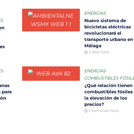
ENERGÍAS
ES
Nuevo sistema de
bicicletas eléctricas
en
revolucionará el
transporte urbano en
Málaga
des
5 días hace
ES
•
ENERGÍAS
•
COMBUSTIBLES FÓSIL
anas
¿Qué relación tienen 
 para
combustibles fósiles
ión
la elevación de los
precios?
2 semanas hace