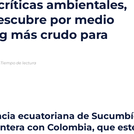
críticas ambientales,
o chileno que combinará tecnología y ciencia para proteger los oc
escubre por medio
trico en México: la movilidad sostenible que gana terreno en las ci
ng más crudo para
ral enfrentan una crisis sin precedentes por el cambio climático
ntales creadas para la protección del medio ambiente y frenar la
 nuevas soluciones verdes mediante el programa StartC
 Tiempo de lectura
iclaje, un proyecto para convertir residuos en objetos y darles una 
incia ecuatoriana de Sucumbí
ontera con Colombia, que est