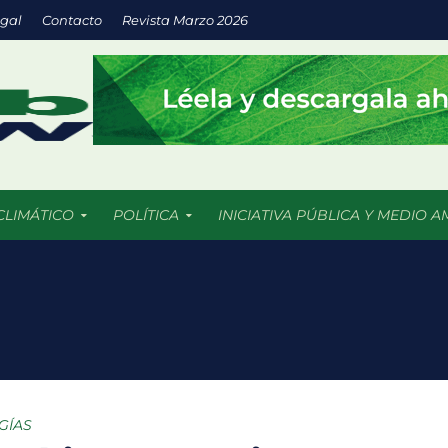
egal
Contacto
Revista Marzo 2026
CLIMÁTICO
POLÍTICA
INICIATIVA PÚBLICA Y MEDIO A
a inversión en energías limpias impulsa empresas más sostenibles
os 5 mil incendios forestales en 2026 más de 409 mil hectáreas han
uturo llega a las aulas con IA y prácticas sustentables
: espacios verdes que impulsan el desarrollo sostenible de las ciu
GÍAS