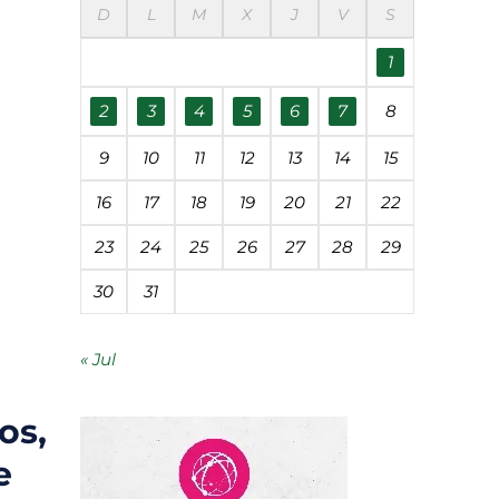
D
L
M
X
J
V
S
éanos
1
udades
2
3
4
5
6
7
8
9
10
11
12
13
14
15
 contaminación
16
17
18
19
20
21
22
23
24
25
26
27
28
29
segunda vida
30
31
« Jul
os,
e