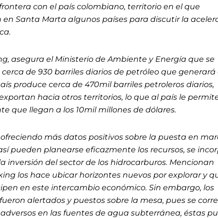
rontera con el país colombiano, territorio en el que
 en Santa Marta algunos países para discutir la aceler
ica.
ing, asegura el Ministerio de Ambiente y Energía que se
erca de 930 barriles diarios de petróleo que generará 
aís produce cerca de 470mil barriles petroleros diarios,
 exportan hacia otros territorios, lo que al país le permit
e que llegan a los 10mil millones de dólares.
ofreciendo más datos positivos sobre la puesta en ma
así pueden planearse eficazmente los recursos, se inco
 la inversión del sector de los hidrocarburos. Mencionan
king los hace ubicar horizontes nuevos por explorar y q
cipen en este intercambio económico. Sin embargo, los
ueron alertados y puestos sobre la mesa, pues se corre
s adversos en las fuentes de agua subterránea, éstas 