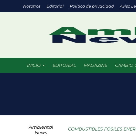
Nosotros
Editorial
Política de privacidad
Aviso L
INICIO
EDITORIAL
MAGAZINE
CAMBIO 
Eco negocios: l
México supera l
La ciencia del f
Ambiental
Parques urbanos
COMBUSTIBLES FÓSILES
•
ENER
News