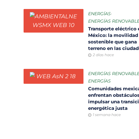
ENERGÍAS
•
ENERGÍAS RENOVABL
Transporte eléctrico 
México: la movilidad
sostenible que gana
terreno en las ciuda
2 días hace
ENERGÍAS RENOVABL
ENERGÍAS
Comunidades mexic
enfrentan obstáculos
impulsar una transic
energética justa
1 semana hace