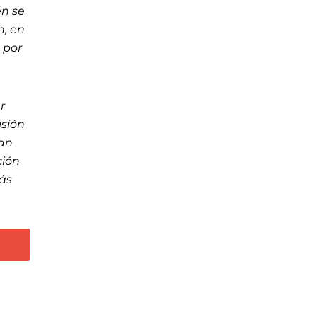
én se
n, en
 por
r
isión
ían
ción
más