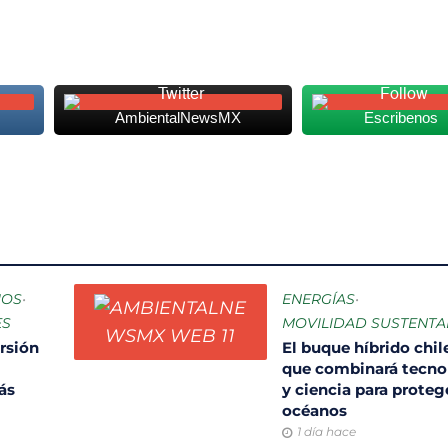
AmbientalNewsMX
Escribenos
IOS
•
ENERGÍAS
•
ES
MOVILIDAD SUSTENTA
rsión
El buque híbrido chi
que combinará tecno
ás
y ciencia para proteg
océanos
1 día hace