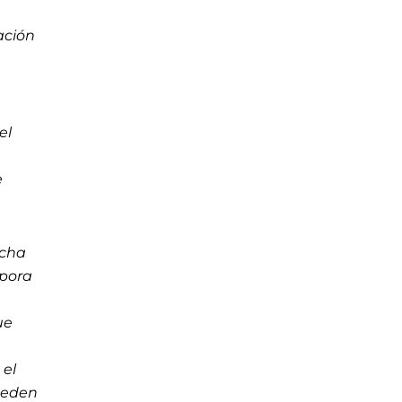
ación
el
e
rcha
rpora
ue
 el
pueden