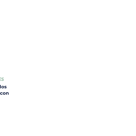
ES
los
 con