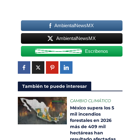
AmbientalNewsMX
AmbientalNewsMX
Escribenos
También te puede interesar
CAMBIO CLIMÁTICO
México supera los 5
mil incendios
forestales en 2026
más de 409 mil
hectáreas han
resultado afectadas