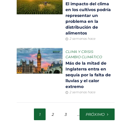
El impacto del clima
en los cultivos podría
representar un
problema en la
distribución de
alimentos
2 semanas hace
CLIMA Y CRISIS
•
CAMBIO CLIMÁTICO
Más de la mitad de
Inglaterra entra en
sequía por la falta de
lluvias y el calor
extremo
2 semanas hace
1
2
3
…
PRÓXIMO
111