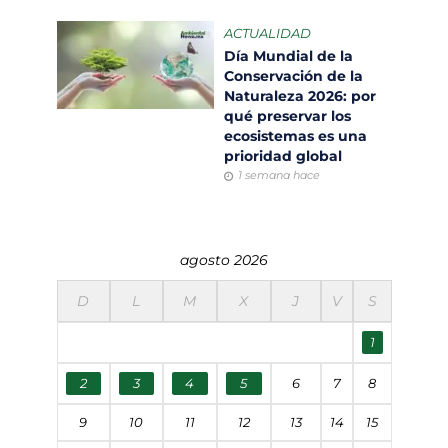
ACTUALIDAD
Día Mundial de la
Conservación de la
Naturaleza 2026: por
qué preservar los
ecosistemas es una
prioridad global
1 semana hace
agosto 2026
D
L
M
X
J
V
S
1
2
3
4
5
6
7
8
9
10
11
12
13
14
15