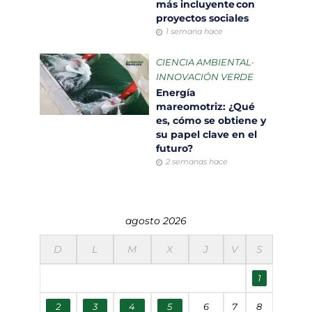
más incluyente con
proyectos sociales
1 semana hace
CIENCIA AMBIENTAL
•
INNOVACIÓN VERDE
Energía
mareomotriz: ¿Qué
es, cómo se obtiene y
su papel clave en el
futuro?
2 semanas hace
agosto 2026
D
L
M
X
J
V
S
1
2
3
4
5
6
7
8