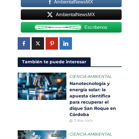
AmbientalNewsMX
AmbientalNewsMX
Escribenos
También te puede interesar
CIENCIA AMBIENTAL
Nanotecnología y
energía solar: la
apuesta científica
para recuperar el
dique San Roque en
Córdoba
3 días hace
CIENCIA AMBIENTAL