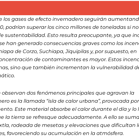
de los gases de efecto invernadero seguirán aumentan
0, podrían superar los cinco millones de toneladas si no
 sustentabilidad. Esto resulta preocupante, ya que in
 se han generado consecuencias graves como los incen
hiapa de Corzo, Suchiapa, Jiquipilas y, por supuesto, en
 concentración de contaminantes es mayor. Estos incen
mas, sino que también incrementan la vulnerabilidad d
mático.
e observan dos fenómenos principales que agravan la
mero es la llamada “isla de calor urbana”, provocada por
nto. Este material absorbe el calor durante el día y lo 
e la tierra se refresque adecuadamente. A ello se suma
xtla, rodeada de mesetas y elevaciones que dificultan l
s, favoreciendo su acumulación en la atmósfera.