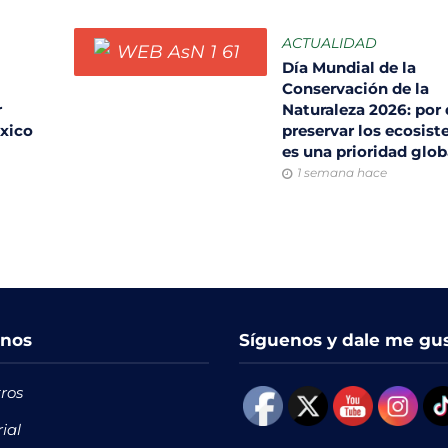
ACTUALIDAD
Día Mundial de la
Conservación de la
r
Naturaleza 2026: por
éxico
preservar los ecosis
es una prioridad glo
1 semana hace
nos
Síguenos y dale me gu
ros
rial