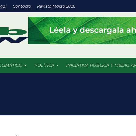
egal
Contacto
Revista Marzo 2026
CLIMÁTICO
POLÍTICA
INICIATIVA PÚBLICA Y MEDIO A
 nuevas soluciones verdes mediante el programa StartC
iclaje, un proyecto para convertir residuos en objetos y darles una 
 una notable recuperación frente a la sequía, aunque persisten foc
EXTRAS México no necesita cifras: necesita empleos