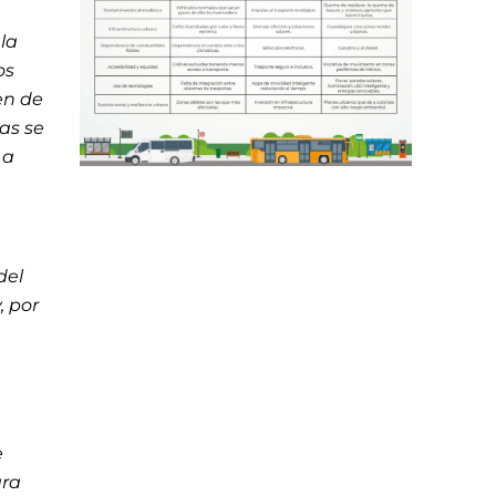
la
os
en de
as se
 a
del
, por
e
ara