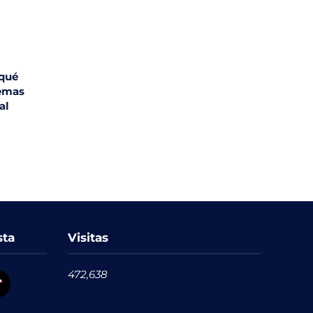
 qué
temas
bal
sta
Visitas
472,638