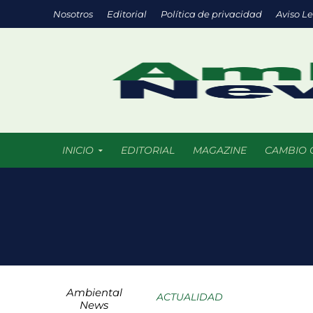
Nosotros
Editorial
Política de privacidad
Aviso L
INICIO
EDITORIAL
MAGAZINE
CAMBIO 
Chile promueve
Startups de rec
México registra
Ambiental
COLUMNA HORAS 
ACTUALIDAD
News