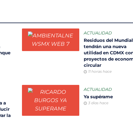
ACTUALIDAD
Residuos del Mundia
n
tendrán una nueva
unque
utilidad en CDMX co
proyectos de econom
circular
11 horas hace
ACTUALIDAD
Ya supérame
a a
3 días hace
ducir
ar la