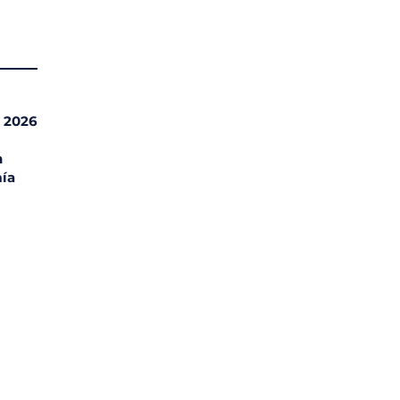
l 2026
n
ía