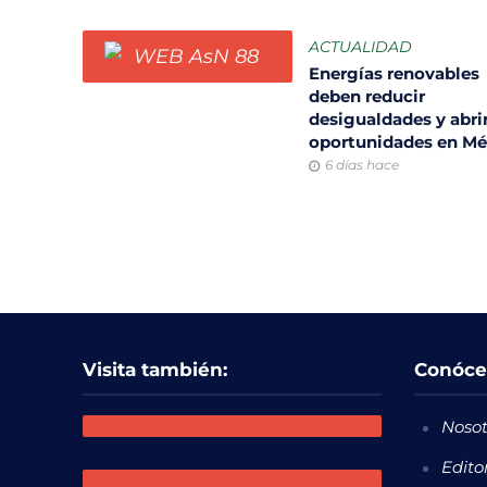
ACTUALIDAD
Energías renovables
deben reducir
desigualdades y abri
oportunidades en M
6 días hace
Visita también:
Conóce
Nosot
Edito