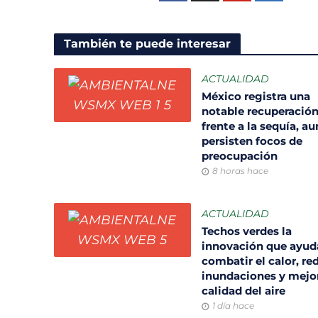
También te puede interesar
ACTUALIDAD
México registra una
notable recuperació
frente a la sequía, a
persisten focos de
preocupación
8 horas hace
ACTUALIDAD
Techos verdes la
innovación que ayud
combatir el calor, re
inundaciones y mejor
calidad del aire
1 día hace