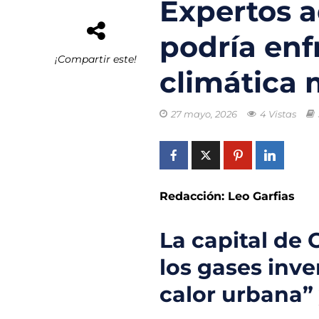
Expertos a
El rastro invisib
podría enf
Gobierno lanza 
¡Compartir este!
climática 
Residuos del M
Nanotecnología 
27 mayo, 2026
4 Vistas
Ciudades más de
Puerto de Valen
Redacción: Leo Garfias
La capital de
los gases inve
calor urbana” 