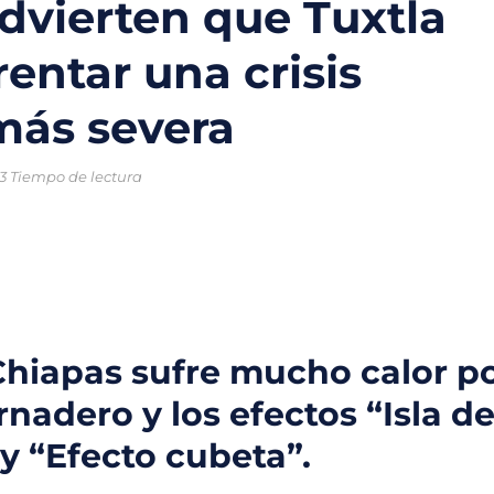
dvierten que Tuxtla
le
rentar una crisis
fondo para impulsar inversiones en proyectos ambientales y econo
más severa
undial 2026 tendrán una nueva utilidad en CDMX con proyectos de 
y energía solar: la apuesta científica para recuperar el dique San
3 Tiempo de lectura
nsas podrían reducir las emisiones de CO₂, revela investigación cie
cia apuesta por energías limpias y una operación más eficiente
 Chiapas sufre mucho calor p
rnadero y los efectos “Isla d
y “Efecto cubeta”.