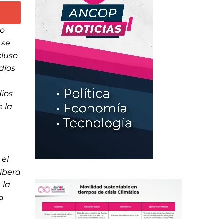
do
 se
cluso
dios
dios
e la
 el
libera
 la
a