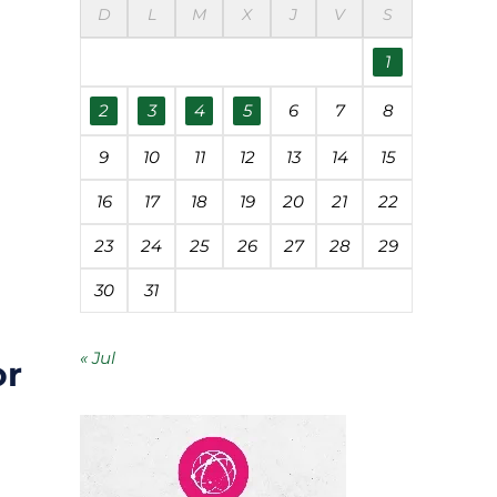
D
L
M
X
J
V
S
1
mía circular
2
3
4
5
6
7
8
economía circular
9
10
11
12
13
14
15
 Roque en Córdoba
16
17
18
19
20
21
22
ntífica
23
24
25
26
27
28
29
30
31
« Jul
or
e