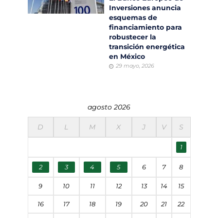
Inversiones anuncia
esquemas de
financiamiento para
robustecer la
transición energética
en México
29 mayo, 2026
agosto 2026
D
L
M
X
J
V
S
1
2
3
4
5
6
7
8
9
10
11
12
13
14
15
16
17
18
19
20
21
22