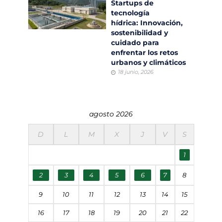
Startups de
tecnología
hídrica: Innovación,
sostenibilidad y
cuidado para
enfrentar los retos
urbanos y climáticos
18 junio, 2026
agosto 2026
D
L
M
X
J
V
S
1
2
3
4
5
6
7
8
9
10
11
12
13
14
15
16
17
18
19
20
21
22