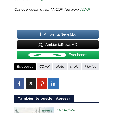
Conoce nuestra red ANCOP Network
AQUÍ
AmbientalNewsMX
AmbientalNewsMX
Escribenos
Etiquetas
CDMX
elote
maíz
México
También te puede interesar
ENERGÍAS
•