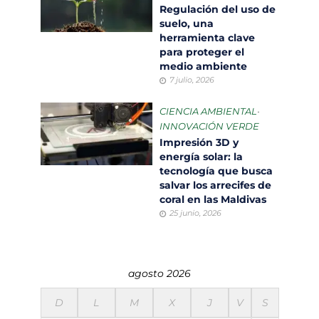
Regulación del uso de
suelo, una
herramienta clave
para proteger el
medio ambiente
7 julio, 2026
CIENCIA AMBIENTAL
•
INNOVACIÓN VERDE
Impresión 3D y
energía solar: la
tecnología que busca
salvar los arrecifes de
coral en las Maldivas
25 junio, 2026
agosto 2026
D
L
M
X
J
V
S