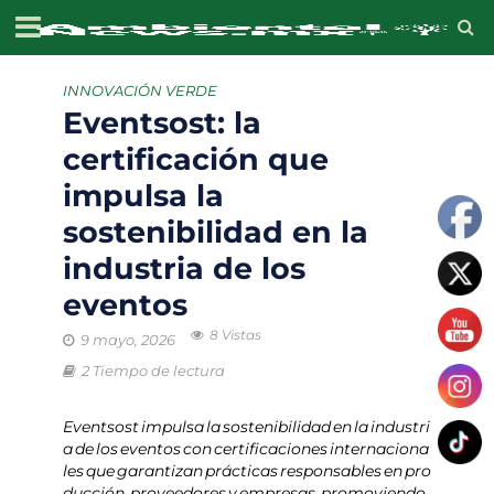
INNOVACIÓN VERDE
Eventsost: la
certificación que
impulsa la
sostenibilidad en la
industria de los
eventos
8 Vistas
9 mayo, 2026
2 Tiempo de lectura
Eventsost impulsa la sostenibilidad en la industri
a de los eventos con certificaciones internaciona
les que garantizan prácticas responsables en pro
ducción, proveedores y empresas, promoviendo