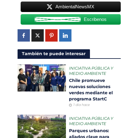
AmbientalNewsMX
Escribenos
También te puede interesar
INICIATIVA PÚBLICA Y
MEDIO AMBIENTE
Chile promueve
nuevas soluciones
verdes mediante el
programa StartC
1 día hace
INICIATIVA PÚBLICA Y
MEDIO AMBIENTE
Parques urbanos:
aliados clave para