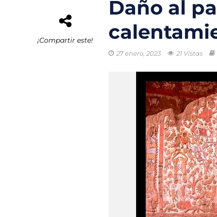
Daño al pa
El buque híbrid
calentamie
Transporte eléc
¡Compartir este!
27 enero, 2023
21 Vistas
Arrecifes de co
Reformas Ambie
Chile promueve
Startups de rec