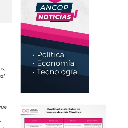
os,
al
que
y