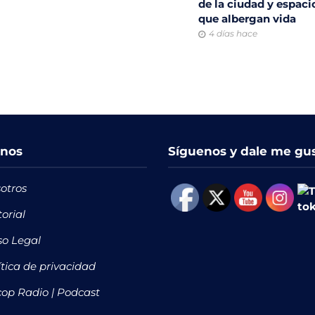
de la ciudad y espaci
que albergan vida
4 días hace
nos
Síguenos y dale me gu
otros
torial
so Legal
ítica de privacidad
op Radio | Podcast