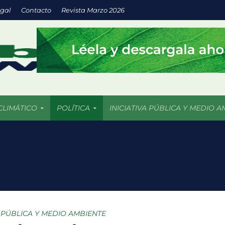
egal
Contacto
Revista Marzo 2026
CLIMÁTICO
POLÍTICA
INICIATIVA PÚBLICA Y MEDIO A
a inversión en energías limpias impulsa empresas más sostenibles
os 5 mil incendios forestales en 2026 más de 409 mil hectáreas han
uturo llega a las aulas con IA y prácticas sustentables
: espacios verdes que impulsan el desarrollo sostenible de las ciu
A PÚBLICA Y MEDIO AMBIENTE