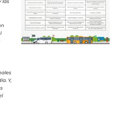
 las
un
l
s
nales
a. Y,
as
el