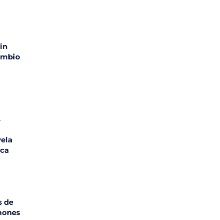
in
ambio
s
vela
ica
s de
mones