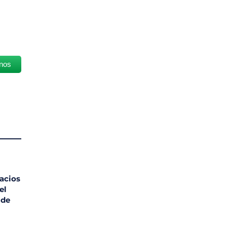
nos
acios
el
 de