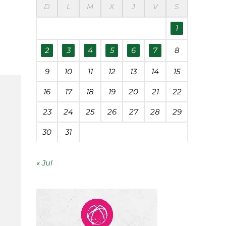
D
L
M
X
J
V
S
éanos
1
udades
2
3
4
5
6
7
8
9
10
11
12
13
14
15
 contaminación
16
17
18
19
20
21
22
23
24
25
26
27
28
29
segunda vida
30
31
« Jul