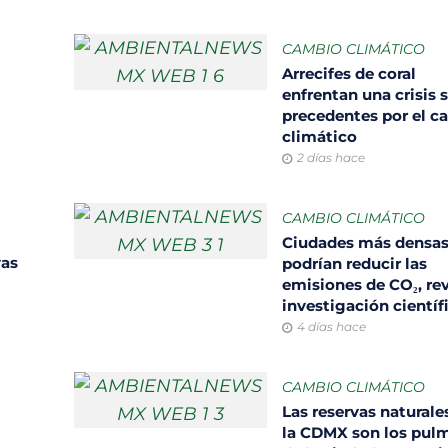
CAMBIO CLIMÁTICO
Arrecifes de coral
enfrentan una crisis s
precedentes por el c
climático
2 días hace
CAMBIO CLIMÁTICO
Ciudades más densa
vas
podrían reducir las
emisiones de CO₂, re
investigación científ
4 días hace
CAMBIO CLIMÁTICO
Las reservas naturale
la CDMX son los pul