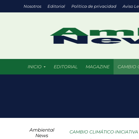
Nosotros
Editorial
Política de privacidad
Aviso L
INICIO
EDITORIAL
MAGAZINE
CAMBIO 
Eco negocios: l
México supera l
La ciencia del f
Ambiental
Parques urbanos
CAMBIO CLIMÁTICO
•
INICIATIV
News