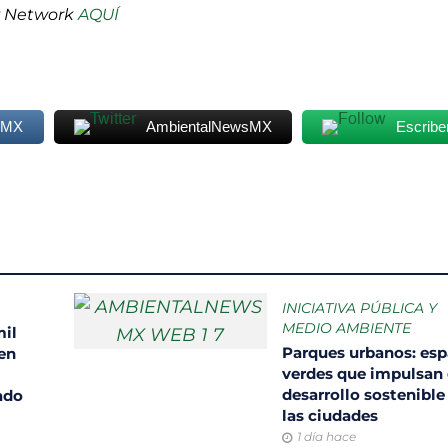
P Network
AQUÍ
sMX
AmbientalNewsMX
Escribe
INICIATIVA PÚBLICA Y
MEDIO AMBIENTE
mil
Parques urbanos: esp
 en
verdes que impulsan 
desarrollo sostenible
ado
las ciudades
1 día hace