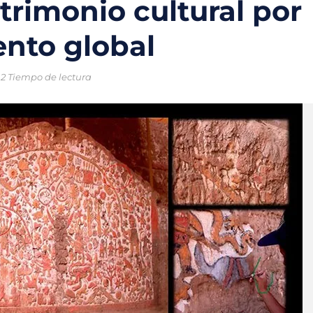
trimonio cultural por
o chileno que combinará tecnología y ciencia para proteger los oc
nto global
trico en México: la movilidad sostenible que gana terreno en las ci
2 Tiempo de lectura
ral enfrentan una crisis sin precedentes por el cambio climático
ntales creadas para la protección del medio ambiente y frenar la
 nuevas soluciones verdes mediante el programa StartC
iclaje, un proyecto para convertir residuos en objetos y darles una 