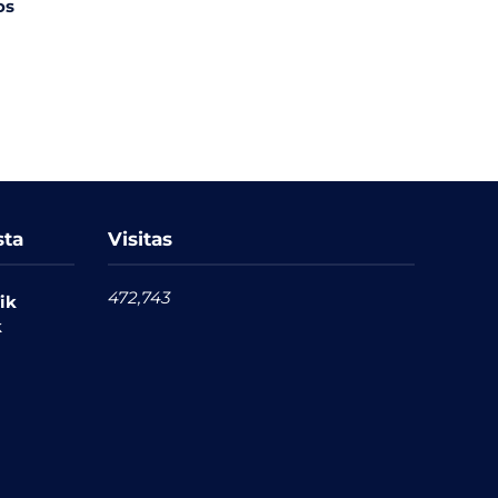
os
sta
Visitas
472,743