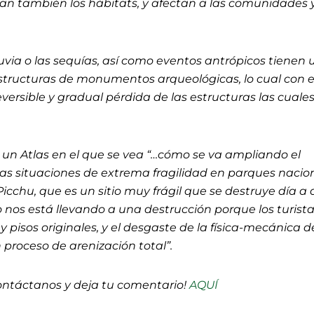
también los hábitats, y afectan a las comunidades y
lluvia o las sequías, así como eventos antrópicos tienen 
estructuras de monumentos arqueológicas, lo cual con e
eversible y gradual pérdida de las estructuras las cuale
n Atlas en el que se vea “…cómo se va ampliando el
o las situaciones de extrema fragilidad en parques nacio
chu, que es un sitio muy frágil que se destruye día a dí
ro nos está llevando a una destrucción porque los turist
 pisos originales, y el desgaste de la física-mecánica d
n proceso de arenización total”.
ontáctanos y deja tu comentario!
AQUÍ