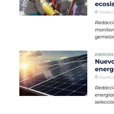
ecosi
11 junio,
Redacci
monitore
gemelos 
ENERGÍAS
Nuevo
energ
11 junio,
Redacci
energías
seleccio