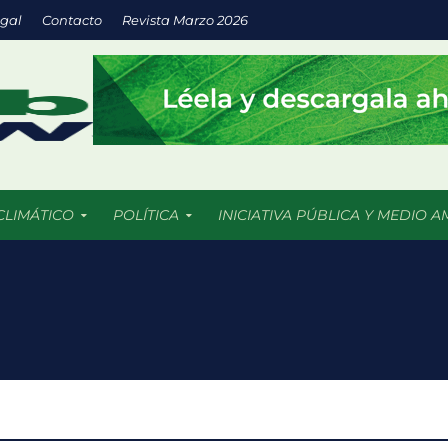
egal
Contacto
Revista Marzo 2026
CLIMÁTICO
POLÍTICA
INICIATIVA PÚBLICA Y MEDIO A
a inversión en energías limpias impulsa empresas más sostenibles
os 5 mil incendios forestales en 2026 más de 409 mil hectáreas han
uturo llega a las aulas con IA y prácticas sustentables
: espacios verdes que impulsan el desarrollo sostenible de las ciu