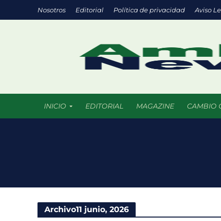
Nosotros
Editorial
Política de privacidad
Aviso L
INICIO
EDITORIAL
MAGAZINE
CAMBIO 
Eco negocios: l
México supera l
La ciencia del f
Parques urbanos
Archivo11 junio, 2026