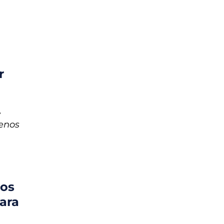
r
,
renos
Los
ara