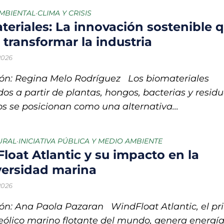
o chileno que combinará tecnología y ciencia para proteger los oc
AMBIENTAL
CLIMA Y CRISIS
•
teriales: La innovación sostenible 
trico en México: la movilidad sostenible que gana terreno en las ci
 transformar la industria
ral enfrentan una crisis sin precedentes por el cambio climático
 2026
ón: Regina Melo Rodríguez Los biomateriales
ntales creadas para la protección del medio ambiente y frenar la
os a partir de plantas, hongos, bacterias y resid
 nuevas soluciones verdes mediante el programa StartC
s se posicionan como una alternativa...
iclaje, un proyecto para convertir residuos en objetos y darles una 
URAL
INICIATIVA PÚBLICA Y MEDIO AMBIENTE
•
loat Atlantic y su impacto en la
versidad marina
 2026
ón: Ana Paola Pazaran WindFloat Atlantic, el pr
eólico marino flotante del mundo, genera energí