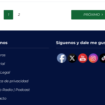
1
2
PRÓXIMO
nos
Síguenos y dale me gu
ros
rial
 Legal
ica de privacidad
 Radio | Podcast
acto