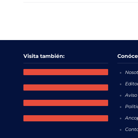
Visita también:
Conóce
Nosot
Edito
Aviso
Polít
Ancop
Cont