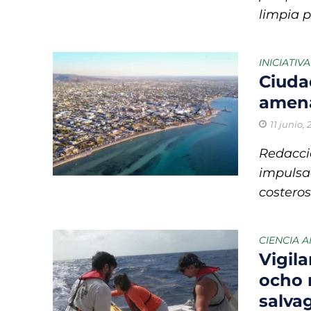
limpia p
INICIATIV
Ciuda
amena
11 junio,
Redacci
impulsa
costeros
CIENCIA 
Vigila
ocho 
salvag