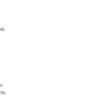
na,
en
io,