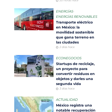
20 horas hace
ENERGÍAS
•
ENERGÍAS RENOVABLES
Transporte eléctrico
en México: la
movilidad sostenible
que gana terreno en
las ciudades
2 días hace
ECONEGOCIOS
Startups de reciclaje,
un proyecto para
convertir residuos en
objetos y darles una
segunda vida
3 días hace
ACTUALIDAD
México registra una
notable recuperación