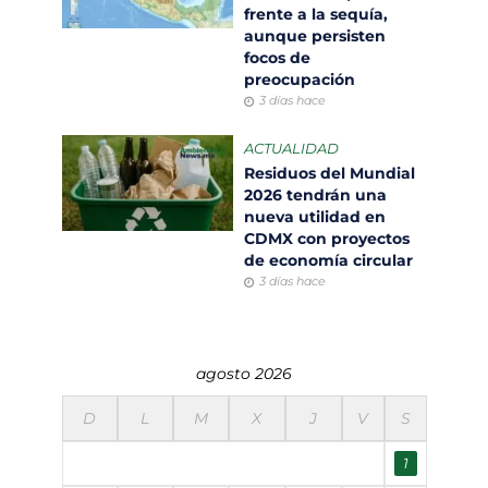
frente a la sequía,
aunque persisten
focos de
preocupación
3 días hace
ACTUALIDAD
Residuos del Mundial
2026 tendrán una
nueva utilidad en
CDMX con proyectos
de economía circular
3 días hace
agosto 2026
D
L
M
X
J
V
S
1