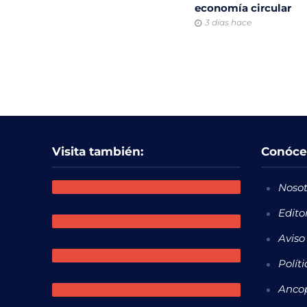
economía circular
3 días hace
Visita también:
Conóce
Nosot
Edito
Aviso
Polít
Ancop