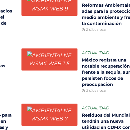
Reformas Ambientale
pacios
adas para la protecci
el
medio ambiente y fr
 de
la contaminación
2 días hace
ACTUALIDAD
México registra una
vas
notable recuperación
frente a la sequía, a
persisten focos de
preocupación
3 días hace
ACTUALIDAD
 para
Residuos del Mundia
 en
tendrán una nueva
es y
utilidad en CDMX co