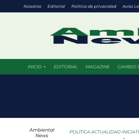
Nosotros
Editorial
Política de privacidad
Aviso L
INICIO
EDITORIAL
MAGAZINE
CAMBIO 
Eco negocios: l
México supera l
La ciencia del f
Ambiental
Parques urbanos
POLÍTICA
•
ACTUALIDAD
•
INICIA
News