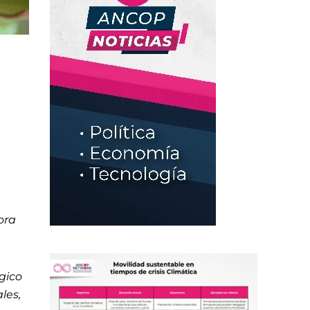
ora
ógico
les,