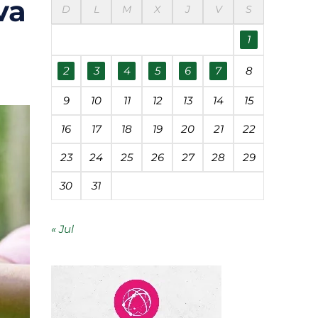
va
D
L
M
X
J
V
S
éanos
1
udades
2
3
4
5
6
7
8
9
10
11
12
13
14
15
 contaminación
16
17
18
19
20
21
22
23
24
25
26
27
28
29
segunda vida
30
31
« Jul