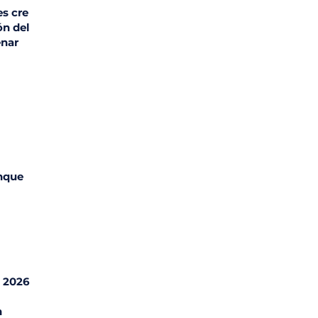
s cre
ón del
enar
unque
l 2026
n