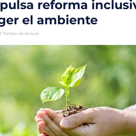
ulsa reforma inclusi
o chileno que combinará tecnología y ciencia para proteger los oc
ger el ambiente
trico en México: la movilidad sostenible que gana terreno en las ci
2 Tiempo de lectura
ral enfrentan una crisis sin precedentes por el cambio climático
ntales creadas para la protección del medio ambiente y frenar la
 nuevas soluciones verdes mediante el programa StartC
iclaje, un proyecto para convertir residuos en objetos y darles una 