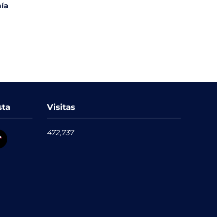
ía
sta
Visitas
472,737