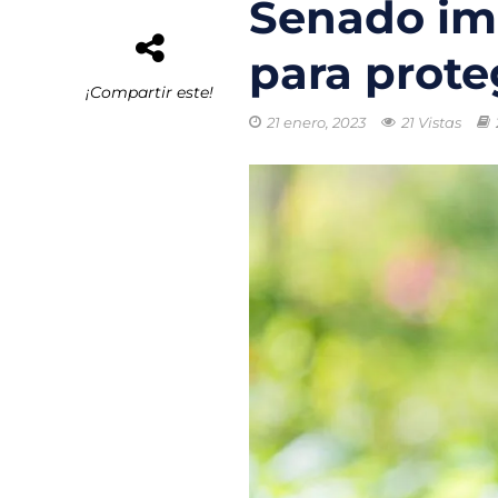
Senado imp
El buque híbrid
para prote
Transporte eléc
¡Compartir este!
21 enero, 2023
21 Vistas
Arrecifes de co
Reformas Ambie
Chile promueve
Startups de rec