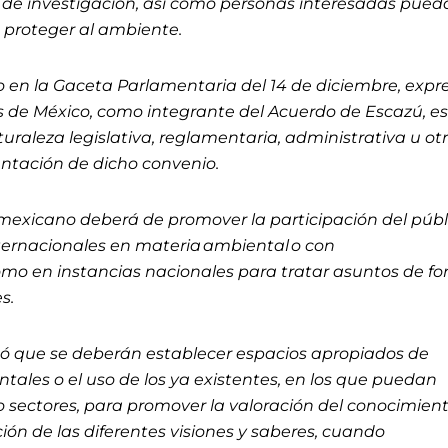
 de investigación, así como personas interesadas pue
a proteger al ambiente.
 en la Gaceta Parlamentaria del 14 de diciembre, expr
s de México, como integrante del Acuerdo de Escazú, e
raleza legislativa, reglamentaria, administrativa u otr
ntación de dicho convenio.
do mexicano deberá de promover la participación del públ
nternacionales en materia ambiental o con
omo en instancias nacionales para tratar asuntos de fo
es.
ó que se deberán establecer espacios apropiados de
ales o el uso de los ya existentes, en los que puedan
 o sectores, para promover la valoración del conocimien
cción de las diferentes visiones y saberes, cuando