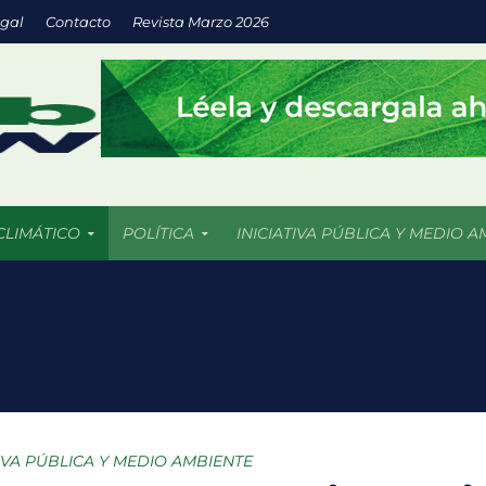
egal
Contacto
Revista Marzo 2026
CLIMÁTICO
POLÍTICA
INICIATIVA PÚBLICA Y MEDIO A
a inversión en energías limpias impulsa empresas más sostenibles
os 5 mil incendios forestales en 2026 más de 409 mil hectáreas han
uturo llega a las aulas con IA y prácticas sustentables
: espacios verdes que impulsan el desarrollo sostenible de las ciu
TIVA PÚBLICA Y MEDIO AMBIENTE