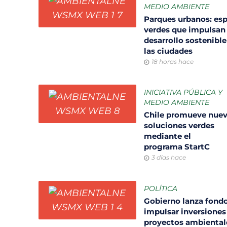
MEDIO AMBIENTE
Parques urbanos: es
verdes que impulsan 
desarrollo sostenible
las ciudades
18 horas hace
INICIATIVA PÚBLICA Y
MEDIO AMBIENTE
Chile promueve nue
soluciones verdes
mediante el
programa StartC
3 días hace
POLÍTICA
Gobierno lanza fondo
impulsar inversiones
proyectos ambiental