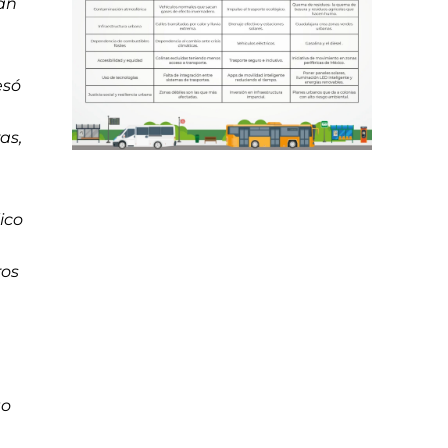
dan
esó
s
as,
ico
ros
to