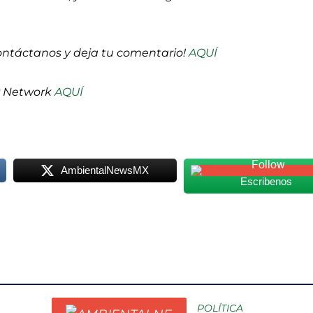
ontáctanos y deja tu comentario!
AQUÍ
P Network
AQUÍ
AmbientalNewsMX
Escribenos
POLÍTICA