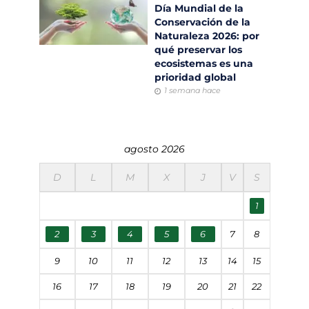
Día Mundial de la
Conservación de la
Naturaleza 2026: por
qué preservar los
ecosistemas es una
prioridad global
1 semana hace
agosto 2026
D
L
M
X
J
V
S
1
2
3
4
5
6
7
8
9
10
11
12
13
14
15
16
17
18
19
20
21
22