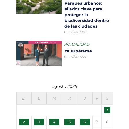
Parques urbanos:
aliados clave para
proteger la
biodiversidad dentro
de las ciudades
4 días hace
ACTUALIDAD
Ya supérame
4 días hace
agosto 2026
D
L
M
X
J
V
S
1
2
3
4
5
6
7
8