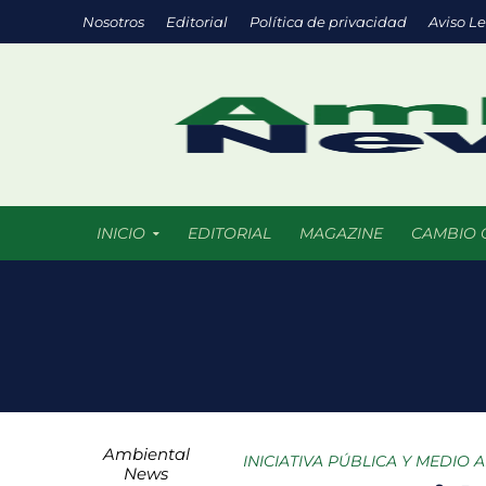
Nosotros
Editorial
Política de privacidad
Aviso L
INICIO
EDITORIAL
MAGAZINE
CAMBIO 
Eco negocios: l
México supera l
La ciencia del f
Ambiental
Parques urbanos
INICIATIVA PÚBLICA Y MEDIO 
News