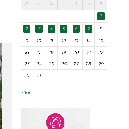
D
L
M
X
J
V
S
éanos
1
udades
2
3
4
5
6
7
8
9
10
11
12
13
14
15
 contaminación
16
17
18
19
20
21
22
23
24
25
26
27
28
29
segunda vida
30
31
« Jul