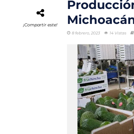
Producció
El buque híbrid
Michoacá
Transporte eléc
¡Compartir este!
8 febrero, 2023
14 Vistas
Arrecifes de co
Reformas Ambie
Chile promueve
Startups de rec