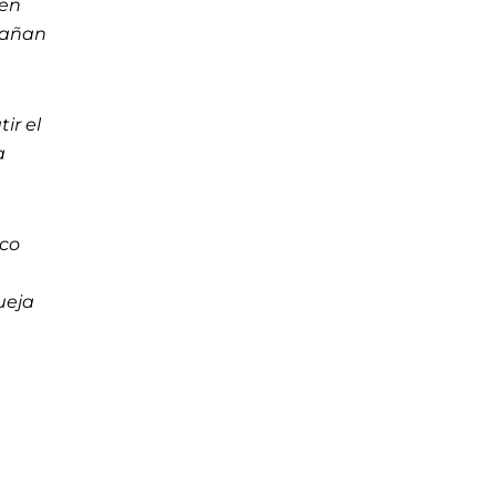
 en
dañan
ir el
a
ico
ueja