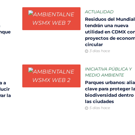
ACTUALIDAD
Residuos del Mundia
n
tendrán una nueva
unque
utilidad en CDMX co
proyectos de econom
circular
3 días hace
INICIATIVA PÚBLICA Y
MEDIO AMBIENTE
Parques urbanos: ali
a a
clave para proteger l
ducir
biodiversidad dentro
ar la
las ciudades
5 días hace