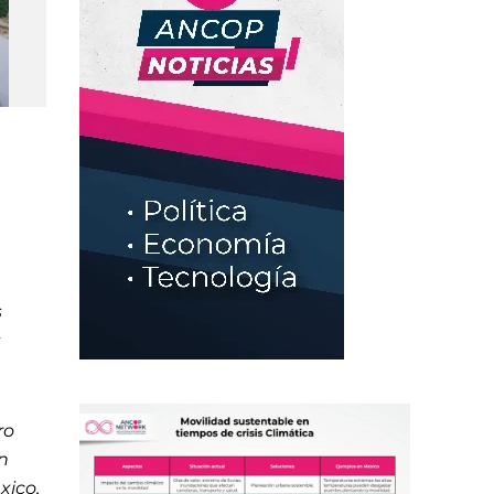
s
s
ro
n
xico,