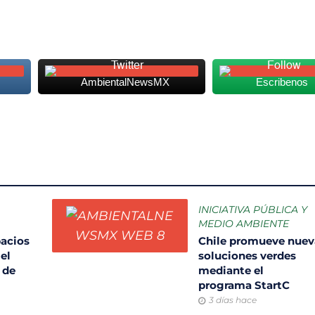
AmbientalNewsMX
Escribenos
INICIATIVA PÚBLICA Y
MEDIO AMBIENTE
pacios
Chile promueve nuev
el
soluciones verdes
 de
mediante el
programa StartC
3 días hace