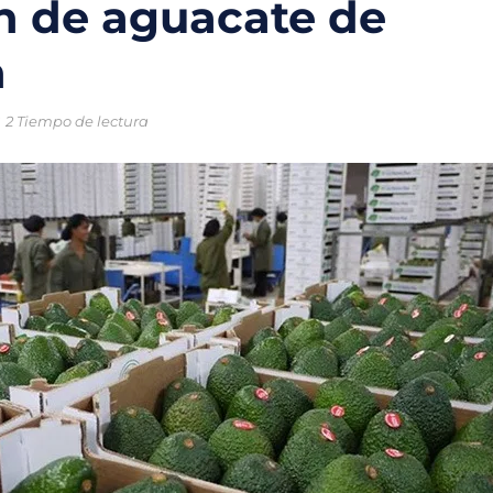
n de aguacate de
o chileno que combinará tecnología y ciencia para proteger los oc
n
trico en México: la movilidad sostenible que gana terreno en las ci
2 Tiempo de lectura
ral enfrentan una crisis sin precedentes por el cambio climático
ntales creadas para la protección del medio ambiente y frenar la
 nuevas soluciones verdes mediante el programa StartC
iclaje, un proyecto para convertir residuos en objetos y darles una 