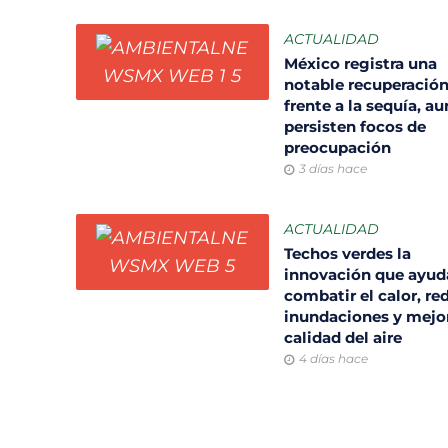
ACTUALIDAD
México registra una
notable recuperació
frente a la sequía, a
persisten focos de
preocupación
3 días hace
ACTUALIDAD
Techos verdes la
innovación que ayud
combatir el calor, re
inundaciones y mejor
calidad del aire
4 días hace