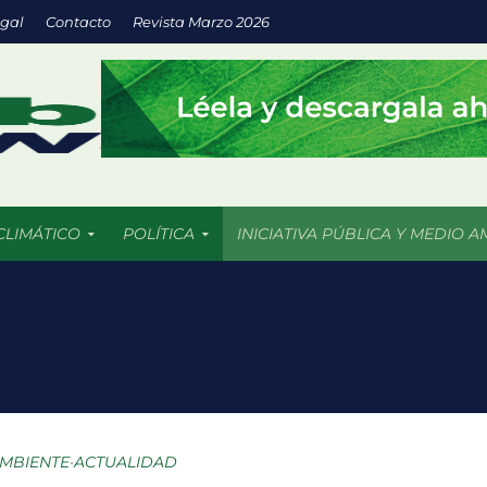
egal
Contacto
Revista Marzo 2026
CLIMÁTICO
POLÍTICA
INICIATIVA PÚBLICA Y MEDIO A
a inversión en energías limpias impulsa empresas más sostenibles
os 5 mil incendios forestales en 2026 más de 409 mil hectáreas han
uturo llega a las aulas con IA y prácticas sustentables
: espacios verdes que impulsan el desarrollo sostenible de las ciu
AMBIENTE
•
ACTUALIDAD