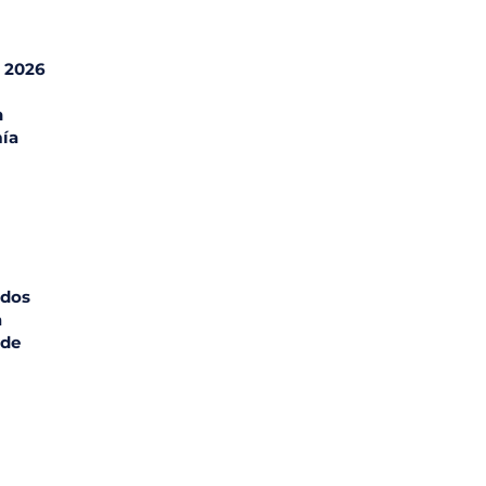
l 2026
n
ía
ados
a
 de