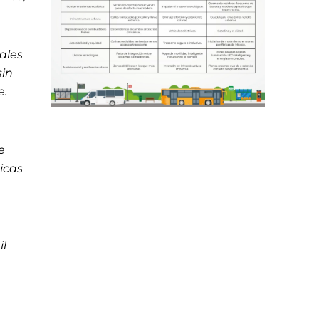
ales
sin
e.
e
icas
il