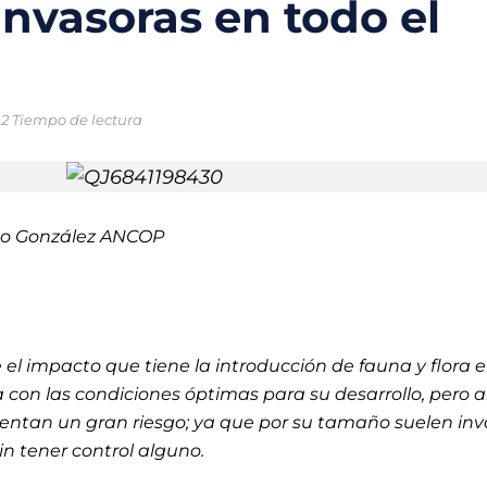
nvasoras en todo el
o chileno que combinará tecnología y ciencia para proteger los oc
trico en México: la movilidad sostenible que gana terreno en las ci
2 Tiempo de lectura
ral enfrentan una crisis sin precedentes por el cambio climático
ntales creadas para la protección del medio ambiente y frenar la
 nuevas soluciones verdes mediante el programa StartC
o González ANCOP
iclaje, un proyecto para convertir residuos en objetos y darles una 
el impacto que tiene la introducción de fauna y flora 
 con las condiciones óptimas para su desarrollo, pero 
sentan un gran riesgo; ya que por su tamaño suelen inv
in tener control alguno.