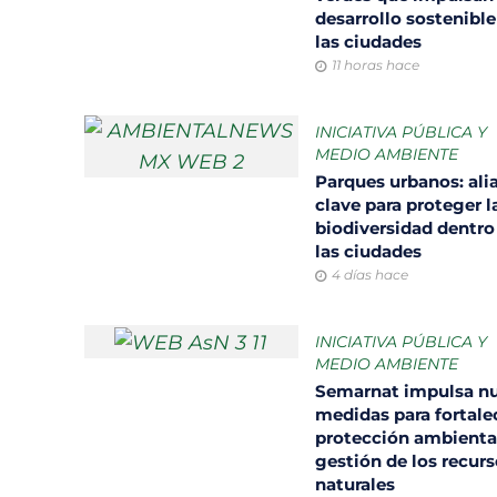
desarrollo sostenible
las ciudades
11 horas hace
INICIATIVA PÚBLICA Y
MEDIO AMBIENTE
Parques urbanos: ali
clave para proteger l
biodiversidad dentro
las ciudades
4 días hace
INICIATIVA PÚBLICA Y
MEDIO AMBIENTE
Semarnat impulsa n
medidas para fortalec
protección ambiental
gestión de los recur
naturales