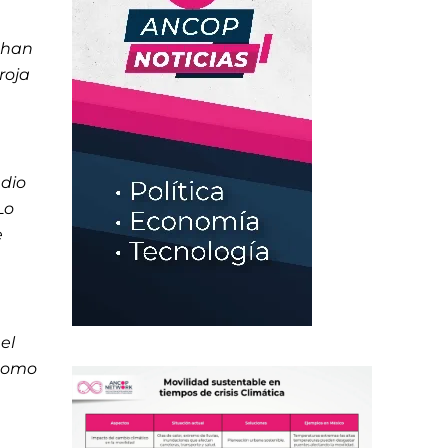
 han
roja
edio
Lo
e
el
 como