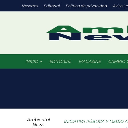
Nosotros
Editorial
Política de privacidad
Aviso L
INICIO
EDITORIAL
MAGAZINE
CAMBIO 
Eco negocios: l
México supera l
La ciencia del f
Ambiental
Parques urbanos
INICIATIVA PÚBLICA Y MEDIO 
News