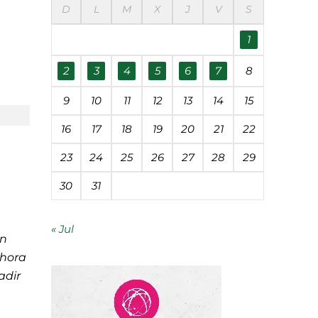
D
L
M
X
J
V
S
éanos
1
udades
2
3
4
5
6
7
8
9
10
11
12
13
14
15
 contaminación
16
17
18
19
20
21
22
23
24
25
26
27
28
29
segunda vida
30
31
« Jul
en
ahora
adir