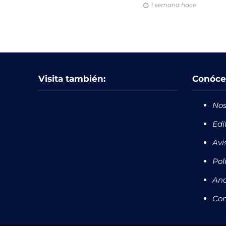
1 semana hace
Visita también:
Conóce
Nos
Edi
Avi
Pol
Anc
Con