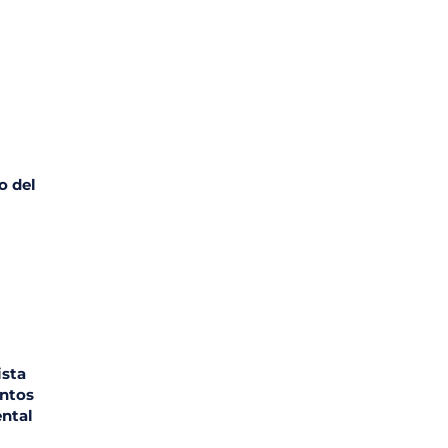
o del
sta
entos
ental