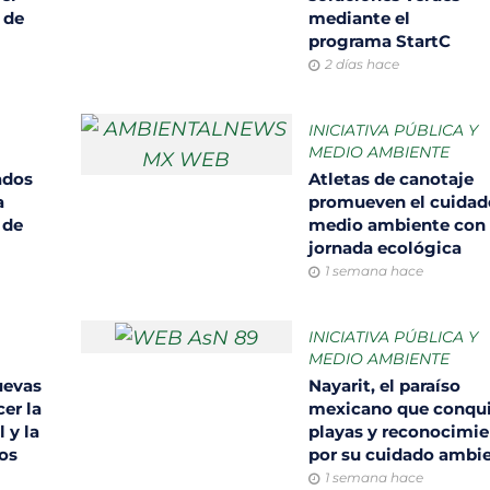
 de
mediante el
programa StartC
2 días hace
INICIATIVA PÚBLICA Y
MEDIO AMBIENTE
ados
Atletas de canotaje
a
promueven el cuidad
 de
medio ambiente con
jornada ecológica
1 semana hace
INICIATIVA PÚBLICA Y
MEDIO AMBIENTE
uevas
Nayarit, el paraíso
er la
mexicano que conqui
 y la
playas y reconocimi
sos
por su cuidado ambi
1 semana hace