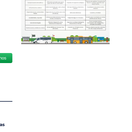
nos
as