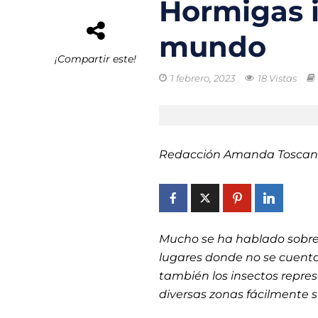
Hormigas i
El buque híbrid
mundo
Transporte eléc
¡Compartir este!
1 febrero, 2023
18 Vistas
Arrecifes de co
Reformas Ambie
Chile promueve
Redacción Amanda Toscan
Startups de rec
Mucho se ha hablado sobre 
lugares donde no se cuenta
también los insectos repre
diversas zonas fácilmente s