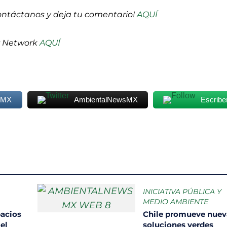
ontáctanos y deja tu comentario!
AQUÍ
P Network
AQUÍ
sMX
AmbientalNewsMX
Escribe
INICIATIVA PÚBLICA Y
MEDIO AMBIENTE
pacios
Chile promueve nuev
el
soluciones verdes