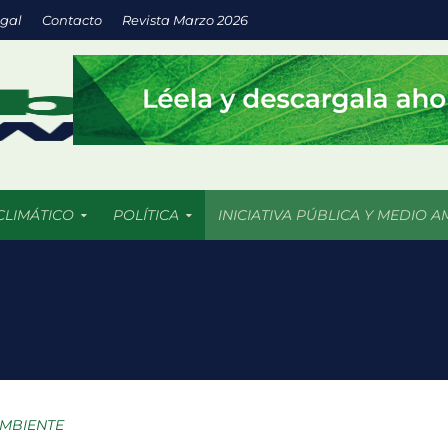
egal
Contacto
Revista Marzo 2026
CLIMÁTICO
POLÍTICA
INICIATIVA PÚBLICA Y MEDIO A
a inversión en energías limpias impulsa empresas más sostenibles
os 5 mil incendios forestales en 2026 más de 409 mil hectáreas han
uturo llega a las aulas con IA y prácticas sustentables
: espacios verdes que impulsan el desarrollo sostenible de las ciu
AMBIENTE