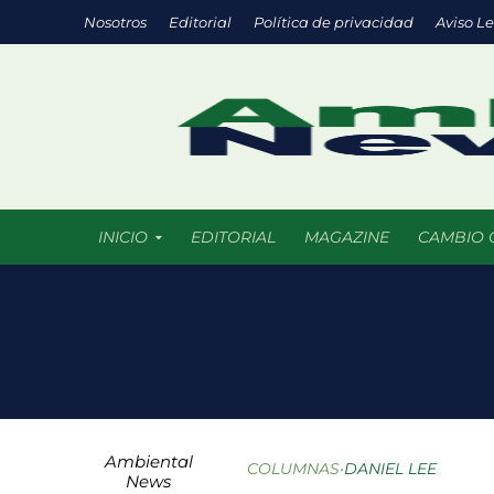
Nosotros
Editorial
Política de privacidad
Aviso L
INICIO
EDITORIAL
MAGAZINE
CAMBIO 
Eco negocios: l
México supera l
La ciencia del f
Ambiental
Parques urbanos
COLUMNAS
•
DANIEL LEE
News