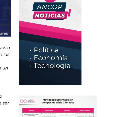
vos o
n las
a un
o
e ser