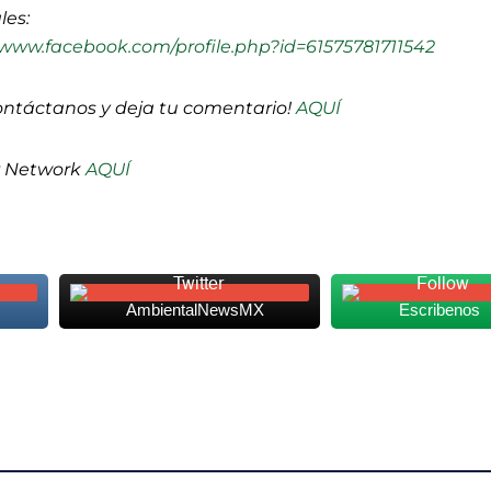
les:
/www.facebook.com/profile.php?id=61575781711542
ontáctanos y deja tu comentario!
AQUÍ
P Network
AQUÍ
AmbientalNewsMX
Escribenos