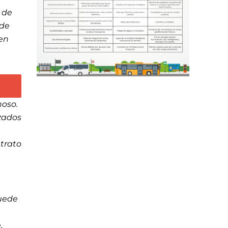
 de
 de
 en
noso.
izados
ntrato
.
puede
,