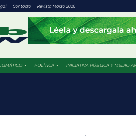
egal
Contacto
Revista Marzo 2026
CLIMÁTICO
POLÍTICA
INICIATIVA PÚBLICA Y MEDIO A
a inversión en energías limpias impulsa empresas más sostenibles
os 5 mil incendios forestales en 2026 más de 409 mil hectáreas han
uturo llega a las aulas con IA y prácticas sustentables
: espacios verdes que impulsan el desarrollo sostenible de las ciu