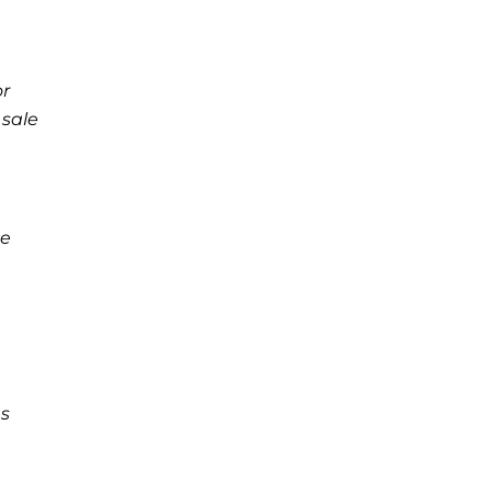
or
 sale
ue
es