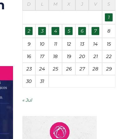
n
D
L
M
X
J
V
S
éanos
1
udades
2
3
4
5
6
7
8
9
10
11
12
13
14
15
 contaminación
16
17
18
19
20
21
22
23
24
25
26
27
28
29
segunda vida
30
31
« Jul