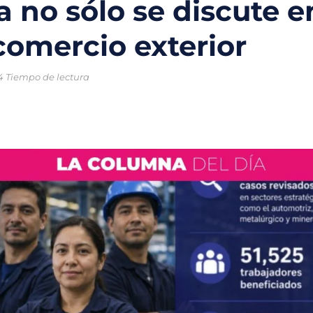
a no sólo se discute e
o chileno que combinará tecnología y ciencia para proteger los oc
omercio exterior
trico en México: la movilidad sostenible que gana terreno en las ci
4 Tiempo de lectura
ral enfrentan una crisis sin precedentes por el cambio climático
ntales creadas para la protección del medio ambiente y frenar la
 nuevas soluciones verdes mediante el programa StartC
iclaje, un proyecto para convertir residuos en objetos y darles una 