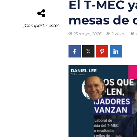
El T-MEC y
El buque híbrid
mesas de c
Transporte eléc
¡Compartir este!
25 mayo, 2026
2 Vistas
Arrecifes de co
Reformas Ambie
Chile promueve
Startups de rec