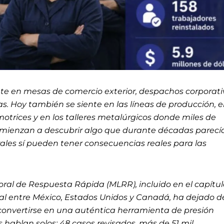
ute en mesas de comercio exterior, despachos corporati
. Hoy también se siente en las líneas de producción, e
otrices y en los talleres metalúrgicos donde miles de
mienzan a descubrir algo que durante décadas parecí
rales sí pueden tener consecuencias reales para las
al de Respuesta Rápida (MLRR), incluido en el capítul
ial entre México, Estados Unidos y Canadá, ha dejado d
convertirse en una auténtica herramienta de presión
s hablan solos: 48 casos revisados, más de 51 mil