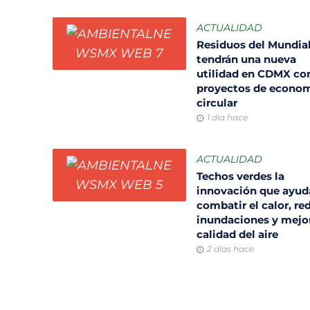
ACTUALIDAD
Residuos del Mundia
tendrán una nueva
utilidad en CDMX co
proyectos de econo
circular
1 día hace
ACTUALIDAD
Techos verdes la
innovación que ayud
combatir el calor, re
inundaciones y mejor
calidad del aire
2 días hace