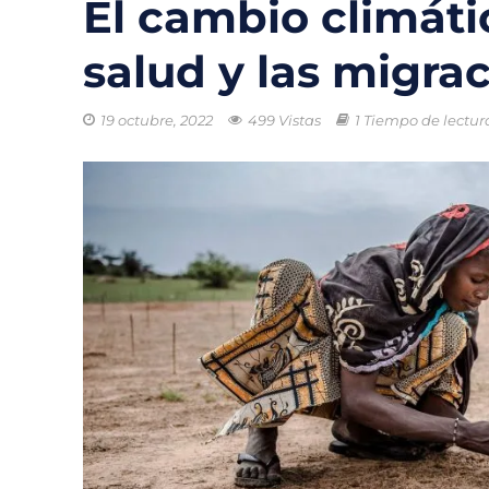
El cambio climáti
Startups de rec
salud y las migra
México registra
19 octubre, 2022
499 Vistas
1 Tiempo de lectur
COLUMNA HORAS 
El rastro invisib
Gobierno lanza 
Residuos del M