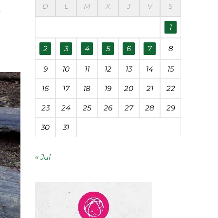
s
D
L
M
X
J
V
S
éanos
1
udades
2
3
4
5
6
7
8
9
10
11
12
13
14
15
 contaminación
16
17
18
19
20
21
22
23
24
25
26
27
28
29
segunda vida
30
31
« Jul