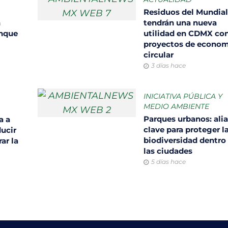
Residuos del Mundia
n
tendrán una nueva
unque
utilidad en CDMX co
proyectos de econom
circular
3 días hace
INICIATIVA PÚBLICA Y
MEDIO AMBIENTE
Parques urbanos: ali
a a
clave para proteger l
ducir
biodiversidad dentro
ar la
las ciudades
5 días hace