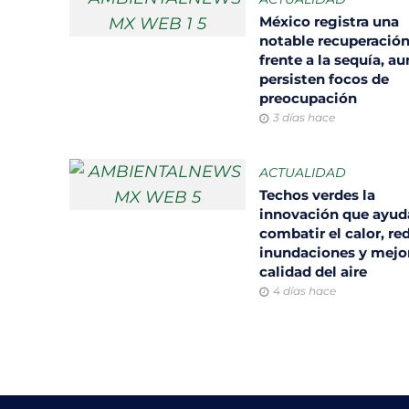
México registra una
notable recuperació
frente a la sequía, a
persisten focos de
preocupación
3 días hace
ACTUALIDAD
Techos verdes la
innovación que ayud
combatir el calor, re
inundaciones y mejor
calidad del aire
4 días hace