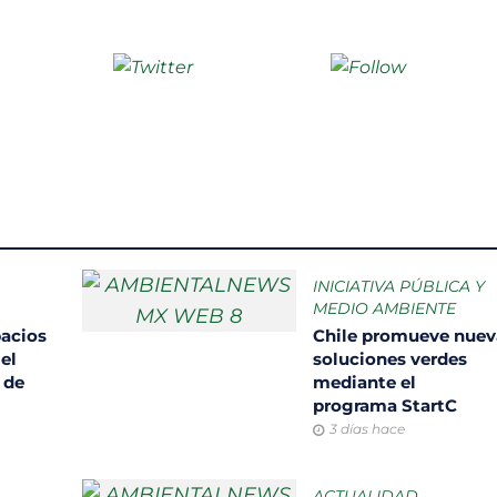
Escribeno
AmbientalNewsMX
INICIATIVA PÚBLICA Y
MEDIO AMBIENTE
pacios
Chile promueve nuev
el
soluciones verdes
 de
mediante el
programa StartC
3 días hace
ACTUALIDAD