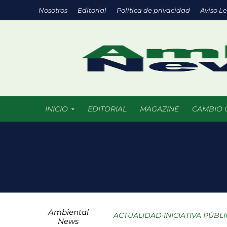
Nosotros
Editorial
Política de privacidad
Aviso L
INICIO
EDITORIAL
MAGAZINE
CAMBIO 
Eco negocios: l
México supera l
La ciencia del f
Ambiental
Parques urbanos
ACTUALIDAD
•
INICIATIVA PÚBL
News