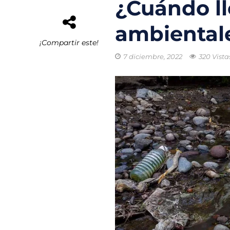
¿Cuándo l
El buque híbrid
ambiental
Transporte eléc
¡Compartir este!
7 diciembre, 2022
320 Vista
Arrecifes de co
Reformas Ambie
Chile promueve
Startups de rec