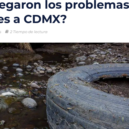
legaron los problema
o chileno que combinará tecnología y ciencia para proteger los oc
es a CDMX?
trico en México: la movilidad sostenible que gana terreno en las ci
s
2 Tiempo de lectura
ral enfrentan una crisis sin precedentes por el cambio climático
ntales creadas para la protección del medio ambiente y frenar la
 nuevas soluciones verdes mediante el programa StartC
iclaje, un proyecto para convertir residuos en objetos y darles una 