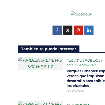
AmbientalNewsMX
También te puede interesar
INICIATIVA PÚBLICA Y
MEDIO AMBIENTE
Parques urbanos: es
verdes que impulsan 
desarrollo sostenible
las ciudades
1 día hace
ACTUALIDAD