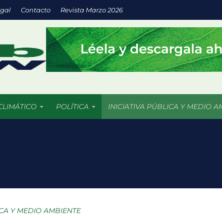
egal
Contacto
Revista Marzo 2026
CLIMÁTICO
POLÍTICA
INICIATIVA PÚBLICA Y MEDIO A
a inversión en energías limpias impulsa empresas más sostenibles
os 5 mil incendios forestales en 2026 más de 409 mil hectáreas han
uturo llega a las aulas con IA y prácticas sustentables
: espacios verdes que impulsan el desarrollo sostenible de las ciu
ICA Y MEDIO AMBIENTE