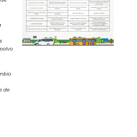
a
s
 polvo
ambio
e de