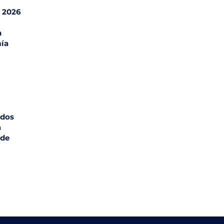
l 2026
n
ía
ados
a
 de