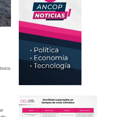
xico.
la
 de