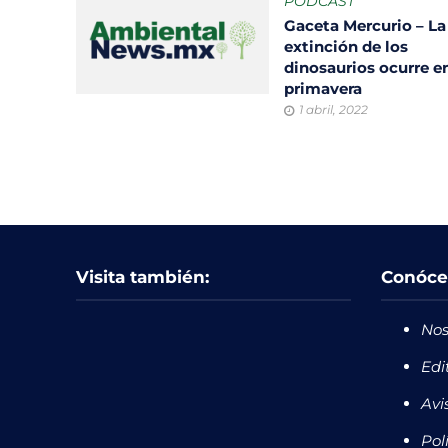
PODCAST
Gaceta Mercurio – La
extinción de los
dinosaurios ocurre e
primavera
1 abril, 2022
Visita también:
Conóce
Nos
Edi
Avi
Pol