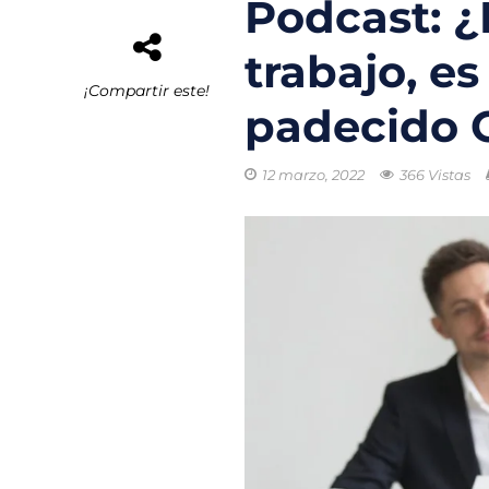
Podcast: ¿
El buque híbrid
trabajo, es
Transporte eléc
¡Compartir este!
padecido 
Arrecifes de co
Reformas Ambie
12 marzo, 2022
366 Vistas
Chile promueve
Startups de rec