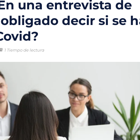
En una entrevista de
o chileno que combinará tecnología y ciencia para proteger los oc
 obligado decir si se 
trico en México: la movilidad sostenible que gana terreno en las ci
Covid?
ral enfrentan una crisis sin precedentes por el cambio climático
ntales creadas para la protección del medio ambiente y frenar la
1 Tiempo de lectura
 nuevas soluciones verdes mediante el programa StartC
iclaje, un proyecto para convertir residuos en objetos y darles una 