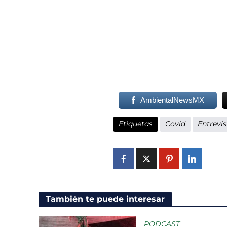
AmbientalNewsMX
Etiquetas
Covid
Entrevis
También te puede interesar
PODCAST