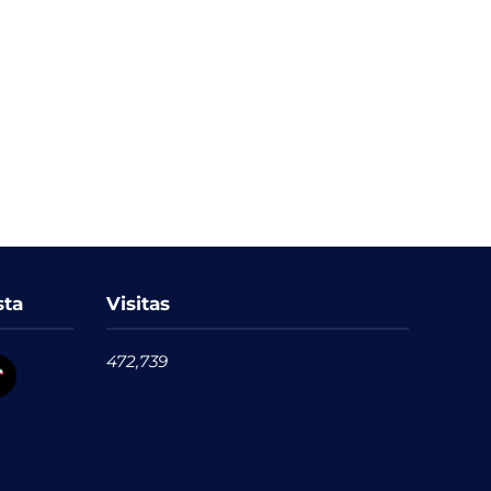
sta
Visitas
472,739