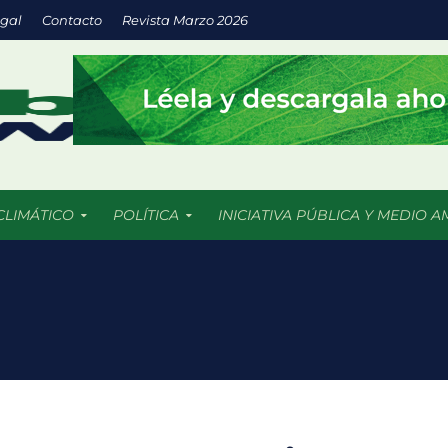
egal
Contacto
Revista Marzo 2026
CLIMÁTICO
POLÍTICA
INICIATIVA PÚBLICA Y MEDIO A
a inversión en energías limpias impulsa empresas más sostenibles
os 5 mil incendios forestales en 2026 más de 409 mil hectáreas han
uturo llega a las aulas con IA y prácticas sustentables
: espacios verdes que impulsan el desarrollo sostenible de las ciu