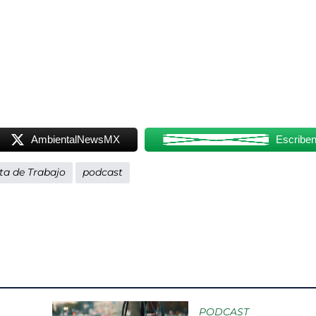
AmbientalNewsMX
Escribe
ta de Trabajo
podcast
PODCAST