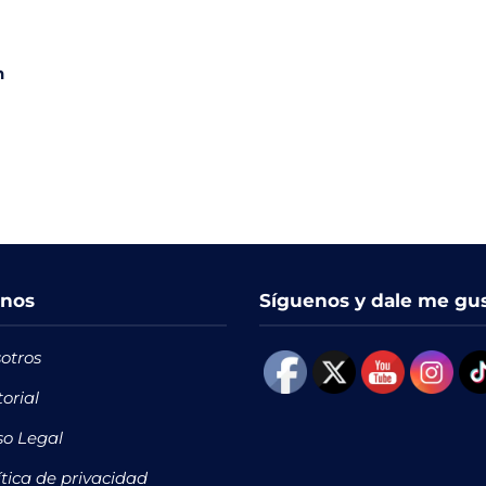
n
nos
Síguenos y dale me gu
otros
torial
so Legal
ítica de privacidad