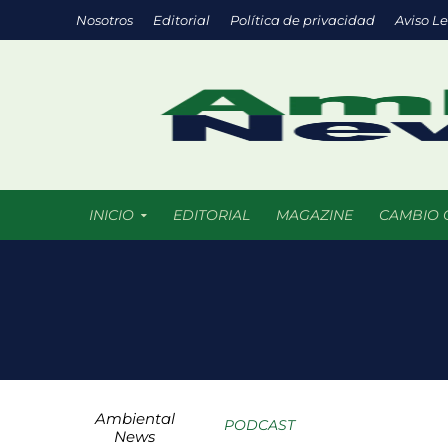
Nosotros
Editorial
Política de privacidad
Aviso L
INICIO
EDITORIAL
MAGAZINE
CAMBIO 
Eco negocios: l
México supera l
La ciencia del f
Ambiental
Parques urbanos
PODCAST
News