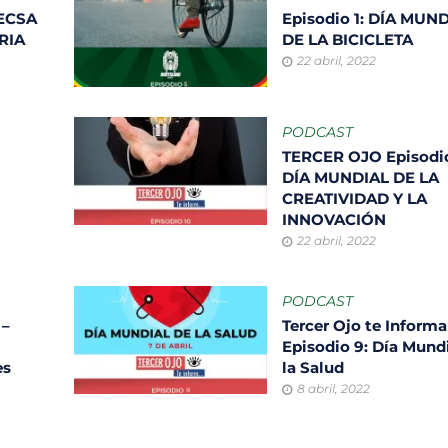
ECSA
Episodio 1: DÍA MUN
ORIA
DE LA BICICLETA
22 abril, 2022
PODCAST
TERCER OJO Episodio
DÍA MUNDIAL DE LA
CREATIVIDAD Y LA
INNOVACIÓN
22 abril, 2022
PODCAST
 –
Tercer Ojo te Informa
Episodio 9: Día Mund
es
la Salud
8 abril, 2022