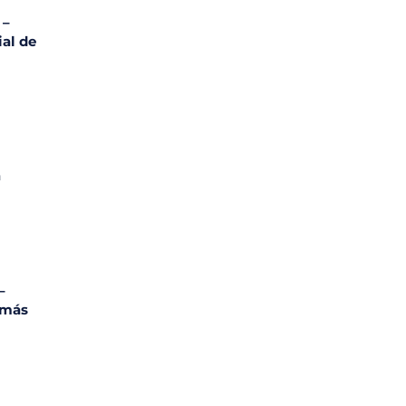
 –
ial de
a
–
 más