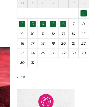
D
L
M
X
J
V
S
segunda vida
1
os de preocupación
2
3
4
5
6
7
8
9
10
11
12
13
14
15
16
17
18
19
20
21
22
mía circular
23
24
25
26
27
28
29
economía circular
30
31
« Jul