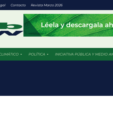
egal
Contacto
Revista Marzo 2026
CLIMÁTICO
POLÍTICA
INICIATIVA PÚBLICA Y MEDIO A
trico en México: la movilidad sostenible que gana terreno en las ci
ral enfrentan una crisis sin precedentes por el cambio climático
ntales creadas para la protección del medio ambiente y frenar la
 nuevas soluciones verdes mediante el programa StartC