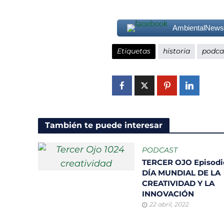
AmbientalNew
Etiquetas
historia
podca
También te puede interesar
PODCAST
TERCER OJO Episodio
DÍA MUNDIAL DE LA
CREATIVIDAD Y LA
INNOVACIÓN
22 abril, 2022