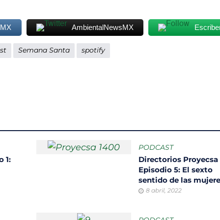
sMX
AmbientalNewsMX
Escribe
st
Semana Santa
spotify
PODCAST
 1:
Directorios Proyecsa
Episodio 5: El sexto
sentido de las mujer
8 abril, 2022
PODCAST