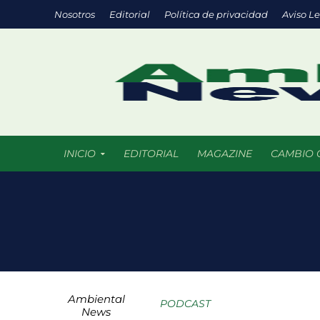
Nosotros
Editorial
Política de privacidad
Aviso L
INICIO
EDITORIAL
MAGAZINE
CAMBIO 
Transporte eléc
Arrecifes de co
Reformas Ambie
Ambiental
Chile promueve
PODCAST
News