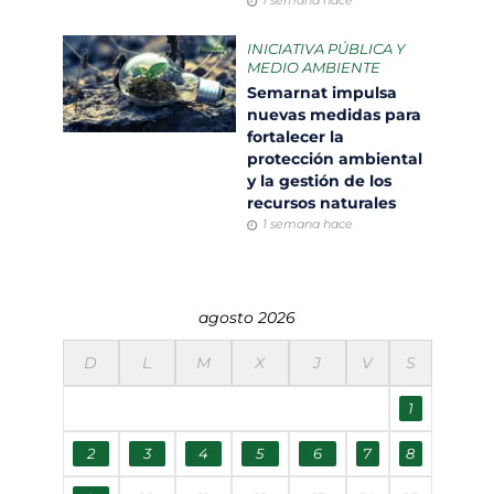
1 semana hace
INICIATIVA PÚBLICA Y
MEDIO AMBIENTE
Semarnat impulsa
nuevas medidas para
fortalecer la
protección ambiental
y la gestión de los
recursos naturales
1 semana hace
agosto 2026
D
L
M
X
J
V
S
1
2
3
4
5
6
7
8