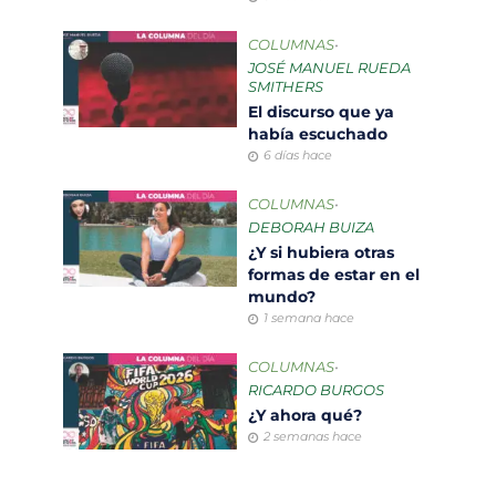
COLUMNAS
•
JOSÉ MANUEL RUEDA
SMITHERS
El discurso que ya
había escuchado
6 días hace
COLUMNAS
•
DEBORAH BUIZA
¿Y si hubiera otras
formas de estar en el
mundo?
1 semana hace
COLUMNAS
•
RICARDO BURGOS
¿Y ahora qué?
2 semanas hace