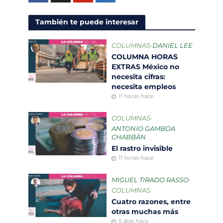
También te puede interesar
COLUMNAS
•
DANIEL LEE
COLUMNA HORAS
EXTRAS México no
necesita cifras:
necesita empleos
11 horas hace
COLUMNAS
•
ANTONIO GAMBOA
CHABBÁN
El rastro invisible
11 horas hace
MIGUEL TIRADO RASSO
•
COLUMNAS
Cuatro razones, entre
otras muchas más
5 días hace