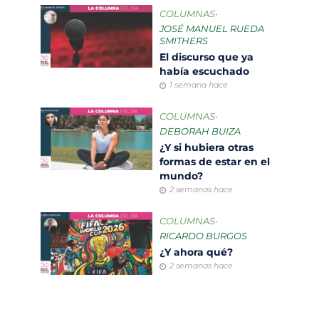
COLUMNAS
•
JOSÉ MANUEL RUEDA
SMITHERS
El discurso que ya
había escuchado
1 semana hace
COLUMNAS
•
DEBORAH BUIZA
¿Y si hubiera otras
formas de estar en el
mundo?
2 semanas hace
COLUMNAS
•
RICARDO BURGOS
¿Y ahora qué?
2 semanas hace