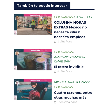
También te puede interesar
COLUMNAS
•
DANIEL LEE
COLUMNA HORAS
EXTRAS México no
necesita cifras:
necesita empleos
4 días hace
COLUMNAS
•
ANTONIO GAMBOA
CHABBÁN
El rastro invisible
4 días hace
MIGUEL TIRADO RASSO
•
COLUMNAS
Cuatro razones, entre
otras muchas más
1 semana hace