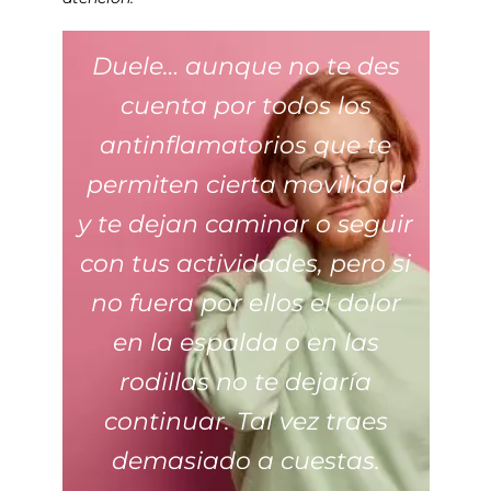
Duele… aunque no te des
cuenta por todos los
antinflamatorios que te
permiten cierta movilidad
y te dejan caminar o seguir
con tus actividades, pero si
no fuera por ellos el dolor
en la espalda o en las
rodillas no te dejaría
continuar. Tal vez traes
demasiado a cuestas.