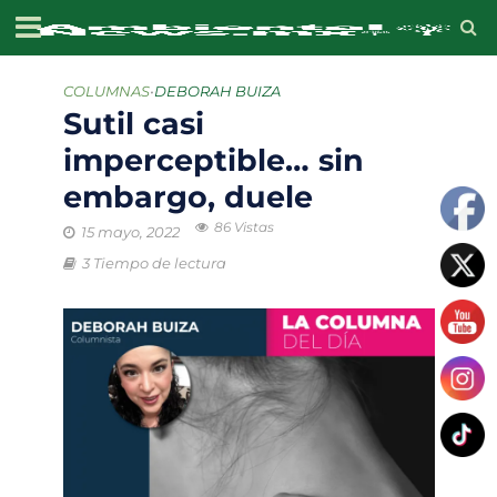
COLUMNAS
•
DEBORAH BUIZA
Sutil casi
imperceptible… sin
embargo, duele
86 Vistas
15 mayo, 2022
3 Tiempo de lectura