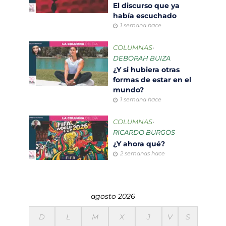
El discurso que ya
había escuchado
1 semana hace
COLUMNAS
•
DEBORAH BUIZA
¿Y si hubiera otras
formas de estar en el
mundo?
1 semana hace
COLUMNAS
•
RICARDO BURGOS
¿Y ahora qué?
2 semanas hace
agosto 2026
D
L
M
X
J
V
S