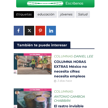
Escribenos
Etiquetas
educación
jóvenes
Salud
También te puede interesar
COLUMNAS
•
DANIEL LEE
COLUMNA HORAS
EXTRAS México no
necesita cifras:
necesita empleos
3 días hace
COLUMNAS
•
ANTONIO GAMBOA
CHABBÁN
El rastro invisible