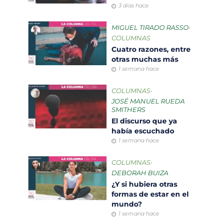
3 días hace
MIGUEL TIRADO RASSO
•
COLUMNAS
Cuatro razones, entre
otras muchas más
1 semana hace
COLUMNAS
•
JOSÉ MANUEL RUEDA
SMITHERS
El discurso que ya
había escuchado
1 semana hace
COLUMNAS
•
DEBORAH BUIZA
¿Y si hubiera otras
formas de estar en el
mundo?
1 semana hace