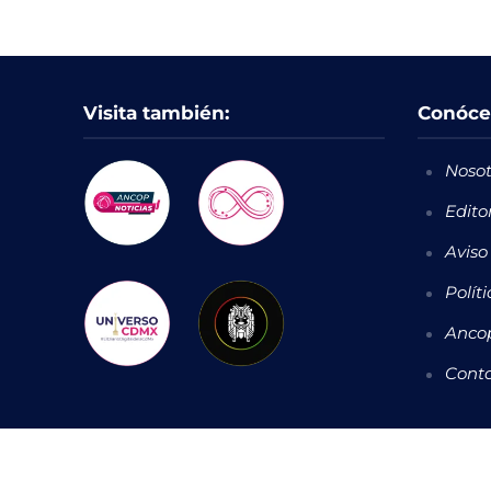
Visita también:
Conóce
Nosot
Edito
Aviso
Polít
Ancop
Cont
Copyright © 2026. Todos los derechos reservados.