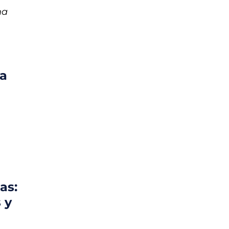
na
ia
as:
 y