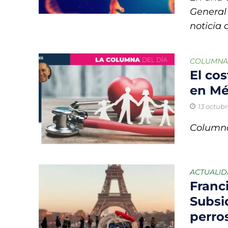
General
noticia 
COLUMNA
El cos
en Mé
13 octubr
Columna
ACTUALI
Franc
Subsid
perro