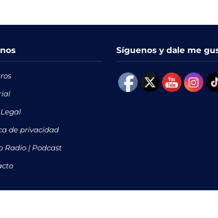
nos
Síguenos y dale me gu
ros
rial
 Legal
ica de privacidad
 Radio | Podcast
acto