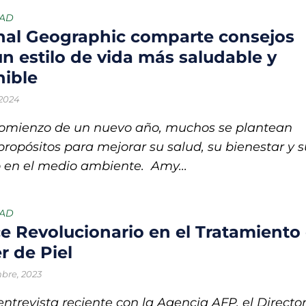
iclaje, un proyecto para convertir residuos en objetos y darles una 
DAD
nal Geographic comparte consejos
 una notable recuperación frente a la sequía, aunque persisten foc
un estilo de vida más saludable y
nible
EXTRAS México no necesita cifras: necesita empleos
 2024
le
comienzo de un nuevo año, muchos se plantean
fondo para impulsar inversiones en proyectos ambientales y econo
ropósitos para mejorar su salud, su bienestar y s
 en el medio ambiente. Amy...
undial 2026 tendrán una nueva utilidad en CDMX con proyectos de 
DAD
e Revolucionario en el Tratamiento 
r de Piel
mbre, 2023
ntrevista reciente con la Agencia AFP, el Directo