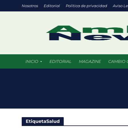
Nosotros
Editorial
Política de privacidad
Aviso L
INICIO
EDITORIAL
MAGAZINE
CAMBIO 
Transporte eléc
Arrecifes de co
Reformas Ambie
Chile promueve
EtiquetaSalud