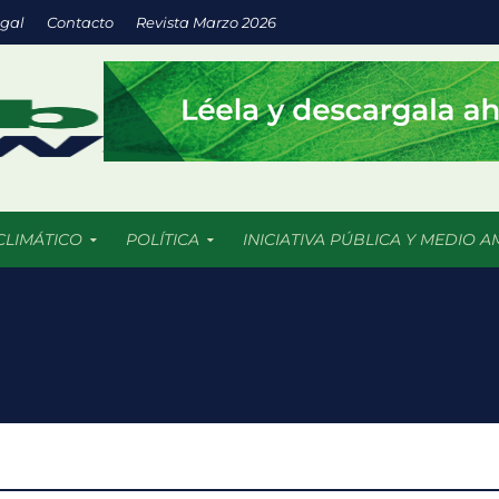
egal
Contacto
Revista Marzo 2026
CLIMÁTICO
POLÍTICA
INICIATIVA PÚBLICA Y MEDIO A
trico en México: la movilidad sostenible que gana terreno en las ci
ral enfrentan una crisis sin precedentes por el cambio climático
ntales creadas para la protección del medio ambiente y frenar la
 nuevas soluciones verdes mediante el programa StartC