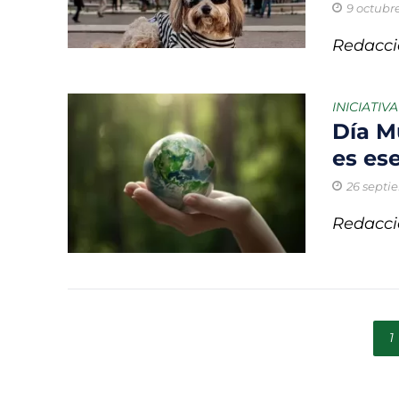
9 octubre
Redacci
INICIATIV
Día M
es es
26 septi
Redacci
1