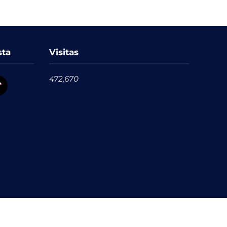
sta
Visitas
472,670