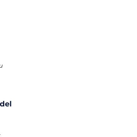
segunda vida
os de preocupación
mía circular
u
economía circular
del
r