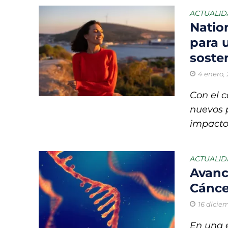
Startups de rec
ACTUALI
Natio
México registra
para 
soste
COLUMNA HORAS 
4 enero,
El rastro invisib
Con el 
Gobierno lanza 
nuevos p
impacto
Residuos del M
ACTUALI
Avanc
Cánce
16 dicie
En una e