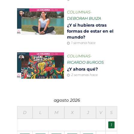
COLUMNAS
•
DEBORAH BUIZA
¿Y si hubiera otras
formas de estar en el
mundo?
1 semana hace
COLUMNAS
•
RICARDO BURGOS
¿Y ahora qué?
2 semanas hace
agosto 2026
D
L
M
X
J
V
S
1