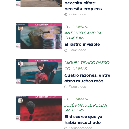
necesita cifras:
necesita empleos
2 días hace
COLUMNAS
•
ANTONIO GAMBOA
CHABBÁN
El rastro invisible
2 días hace
MIGUEL TIRADO RASSO
•
COLUMNAS
Cuatro razones, entre
otras muchas más
7 días hace
COLUMNAS
•
JOSÉ MANUEL RUEDA
SMITHERS
El discurso que ya
había escuchado
1 semana hace