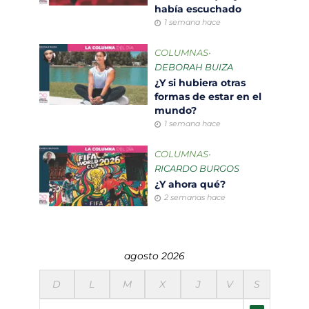
había escuchado
1 semana hace
COLUMNAS
•
DEBORAH BUIZA
¿Y si hubiera otras
formas de estar en el
mundo?
1 semana hace
COLUMNAS
•
RICARDO BURGOS
¿Y ahora qué?
2 semanas hace
agosto 2026
D
L
M
X
J
V
S