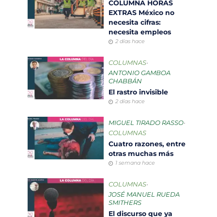
COLUMNA HORAS
EXTRAS México no
necesita cifras:
necesita empleos
2 días hace
COLUMNAS
•
ANTONIO GAMBOA
CHABBÁN
El rastro invisible
2 días hace
MIGUEL TIRADO RASSO
•
COLUMNAS
Cuatro razones, entre
otras muchas más
1 semana hace
COLUMNAS
•
JOSÉ MANUEL RUEDA
SMITHERS
El discurso que ya