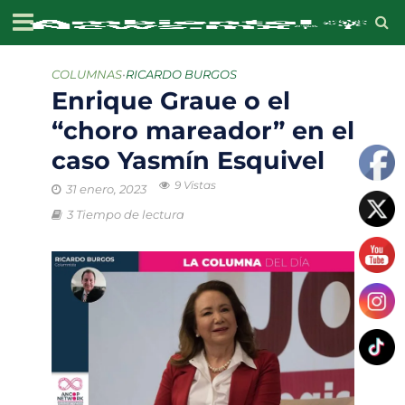
COLUMNAS
•
RICARDO BURGOS
Enrique Graue o el
“choro mareador” en el
caso Yasmín Esquivel
9 Vistas
31 enero, 2023
3 Tiempo de lectura