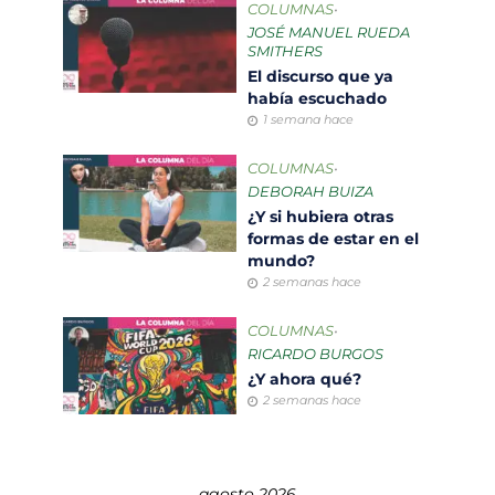
COLUMNAS
•
JOSÉ MANUEL RUEDA
SMITHERS
El discurso que ya
había escuchado
1 semana hace
COLUMNAS
•
DEBORAH BUIZA
¿Y si hubiera otras
formas de estar en el
mundo?
2 semanas hace
COLUMNAS
•
RICARDO BURGOS
¿Y ahora qué?
2 semanas hace
agosto 2026