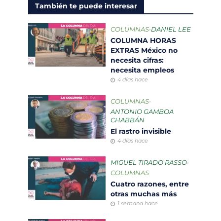
También te puede interesar
COLUMNAS
•
DANIEL LEE
COLUMNA HORAS
EXTRAS México no
necesita cifras:
necesita empleos
4 días hace
COLUMNAS
•
ANTONIO GAMBOA
CHABBÁN
El rastro invisible
4 días hace
MIGUEL TIRADO RASSO
•
COLUMNAS
Cuatro razones, entre
otras muchas más
1 semana hace