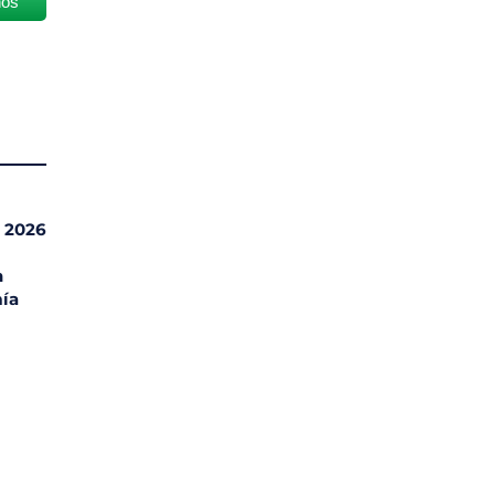
nos
l 2026
n
ía