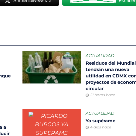
AmbientalNewsMX
Escribe
ACTUALIDAD
Residuos del Mundia
n
tendrán una nueva
unque
utilidad en CDMX co
proyectos de econom
circular
21 horas hace
ACTUALIDAD
Ya supérame
a a
4 días hace
ducir