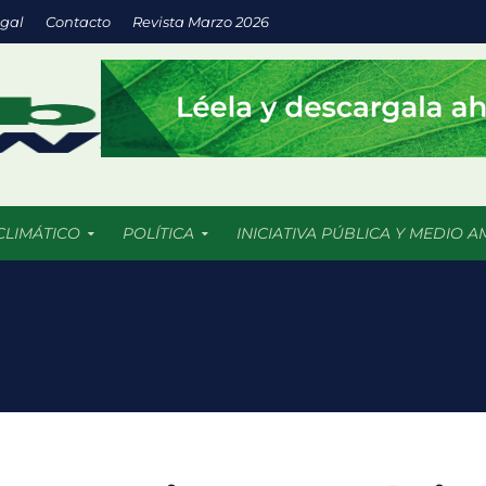
egal
Contacto
Revista Marzo 2026
CLIMÁTICO
POLÍTICA
INICIATIVA PÚBLICA Y MEDIO A
 nuevas soluciones verdes mediante el programa StartC
iclaje, un proyecto para convertir residuos en objetos y darles una 
 una notable recuperación frente a la sequía, aunque persisten foc
EXTRAS México no necesita cifras: necesita empleos