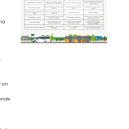
oma
e
r en
donde