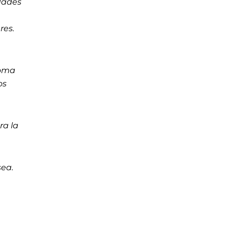
idades
res.
loma
os
ra la
sea.