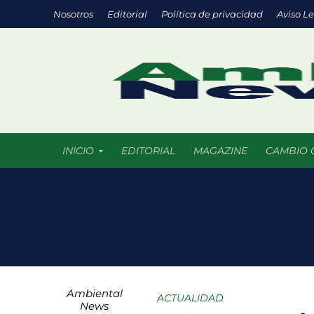
Nosotros
Editorial
Política de privacidad
Aviso L
INICIO
EDITORIAL
MAGAZINE
CAMBIO 
Chile promueve
Startups de rec
México registra
Ambiental
COLUMNA HORAS 
ACTUALIDAD
News