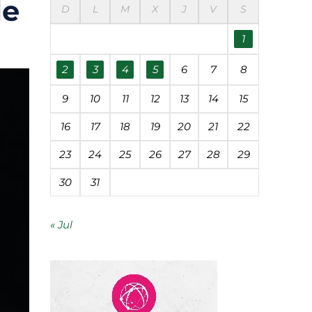
le
D
L
M
X
J
V
S
1
mía circular
2
3
4
5
6
7
8
economía circular
9
10
11
12
13
14
15
 Roque en Córdoba
16
17
18
19
20
21
22
ntífica
23
24
25
26
27
28
29
30
31
« Jul