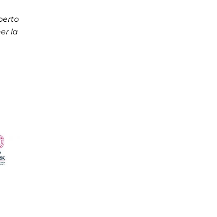
perto
er la