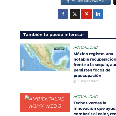
AmbientalNewsMX
También te puede interesar
ACTUALIDAD
México registra una
notable recuperació
frente a la sequía, a
persisten focos de
preocupación
19 horas hace
ACTUALIDAD
Techos verdes la
innovación que ayud
combatir el calor, re