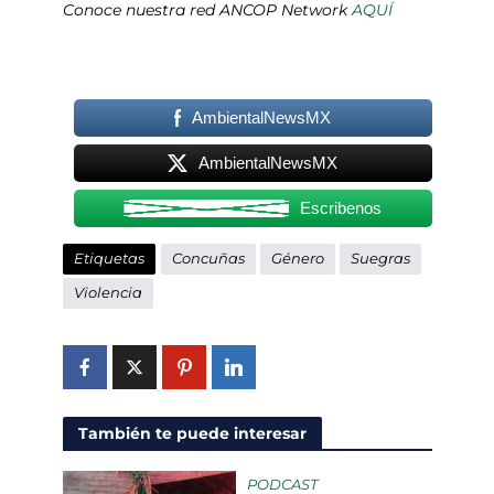
Conoce nuestra red ANCOP Network
AQUÍ
AmbientalNewsMX
AmbientalNewsMX
Escribenos
Etiquetas
Concuñas
Género
Suegras
Violencia
También te puede interesar
PODCAST