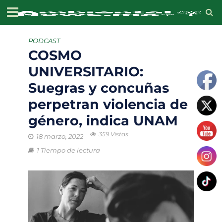
PODCAST
COSMO
UNIVERSITARIO:
Suegras y concuñas
perpetran violencia de
género, indica UNAM
359 Vistas
18 marzo, 2022
1 Tiempo de lectura