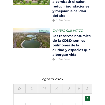
a combatir el calor,
reducir inundaciones
y mejorar la calidad
del aire
3 días hace
CAMBIO CLIMÁTICO
Las reservas naturales
de la CDMX son los
pulmones de la
ciudad y espacios que
albergan vida
3 días hace
agosto 2026
D
L
M
X
J
V
S
1