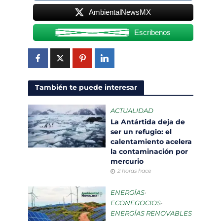
AmbientalNewsMX
Escribenos
También te puede interesar
ACTUALIDAD
La Antártida deja de
ser un refugio: el
calentamiento acelera
la contaminación por
mercurio
2 horas hace
ENERGÍAS
•
ECONEGOCIOS
•
ENERGÍAS RENOVABLES