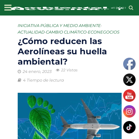
INICIATIVA PÚBLICA Y MEDIO AMBIENTE
•
ACTUALIDAD
•
CAMBIO CLIMÁTICO
•
ECONEGOCIOS
¿Cómo reducen las
Aerolíneas su huella
ambiental?
22 Vistas
24 enero, 2023
4 Tiempo de lectura