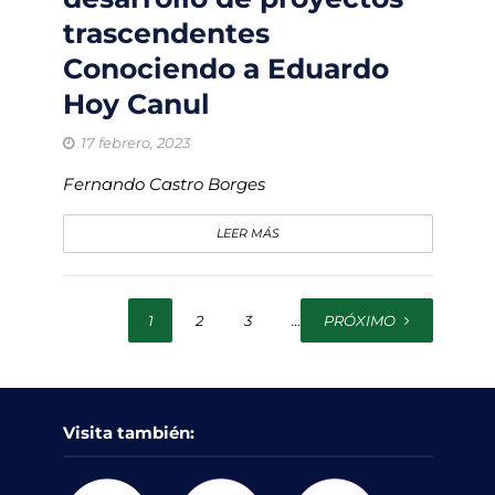
trascendentes
Conociendo a Eduardo
Hoy Canul
17 febrero, 2023
Fernando Castro Borges
LEER MÁS
1
2
3
…
PRÓXIMO
18
Visita también: