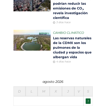
podrían reducir las
emisiones de CO₂,
revela investigación
científica
3 días hace
CAMBIO CLIMÁTICO
Las reservas naturales
de la CDMX son los
pulmones de la
ciudad y espacios que
albergan vida
4 días hace
agosto 2026
D
L
M
X
J
V
S
1