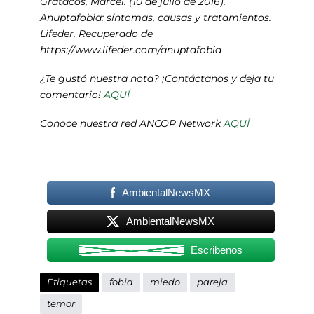
Gratacós, Marcel. (10 de julio de 2016).
Anuptafobia: síntomas, causas y tratamientos.
Lifeder. Recuperado de
https://www.lifeder.com/anuptafobia
¿Te gustó nuestra nota? ¡Contáctanos y deja tu
comentario!
AQUÍ
Conoce nuestra red ANCOP Network
AQUÍ
AmbientalNewsMX
AmbientalNewsMX
Escribenos
Etiquetas
fobia
miedo
pareja
temor