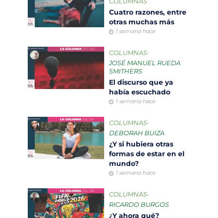
COLUMNAS
Cuatro razones, entre
otras muchas más
1 semana hace
COLUMNAS
•
JOSÉ MANUEL RUEDA
SMITHERS
El discurso que ya
había escuchado
1 semana hace
COLUMNAS
•
DEBORAH BUIZA
¿Y si hubiera otras
formas de estar en el
mundo?
1 semana hace
COLUMNAS
•
RICARDO BURGOS
¿Y ahora qué?