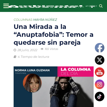
COLUMNAS
•
MAYRA NÚÑEZ
Una Mirada a la
“Anuptafobia”: Temor a
quedarse sin pareja
165 Vistas
28 julio, 2022
4 Tiempo de lectura