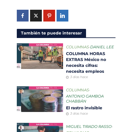
También te puede interesar
COLUMNAS
•
DANIEL LEE
COLUMNA HORAS
EXTRAS México no
necesita cifras:
necesita empleos
3 días hace
COLUMNAS
•
ANTONIO GAMBOA
CHABBÁN
El rastro invisible
3 días hace
MIGUEL TIRADO RASSO
•