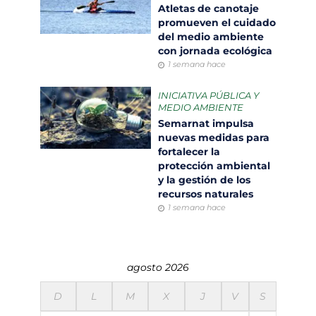
Atletas de canotaje
promueven el cuidado
del medio ambiente
con jornada ecológica
1 semana hace
INICIATIVA PÚBLICA Y
MEDIO AMBIENTE
Semarnat impulsa
nuevas medidas para
fortalecer la
protección ambiental
y la gestión de los
recursos naturales
1 semana hace
agosto 2026
D
L
M
X
J
V
S