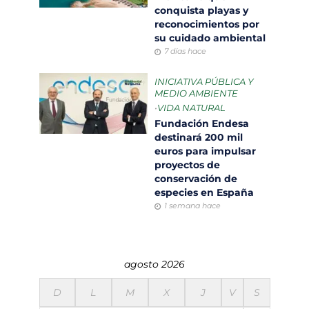
conquista playas y
reconocimientos por
su cuidado ambiental
7 días hace
INICIATIVA PÚBLICA Y
MEDIO AMBIENTE
•
VIDA NATURAL
Fundación Endesa
destinará 200 mil
euros para impulsar
proyectos de
conservación de
especies en España
1 semana hace
agosto 2026
D
L
M
X
J
V
S