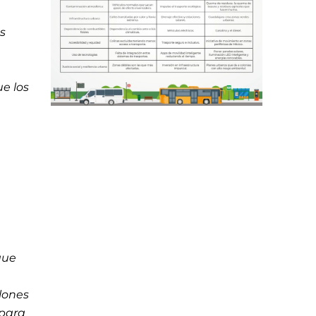
s
a
ue los
que
lones
 para