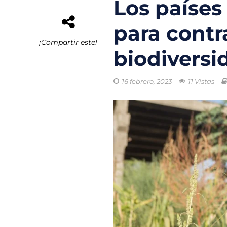
Los países
El rastro invisib
para contra
Gobierno lanza 
¡Compartir este!
biodiversi
Residuos del M
Nanotecnología 
16 febrero, 2023
11 Vistas
Ciudades más de
Puerto de Valen