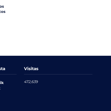
ros
tos
sta
Visitas
472,639