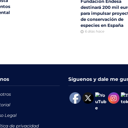
ista
Fundación Endesa
entos
destinará 200 mil eu
ental
para impulsar proyec
de conservación de
especies en España
6 días hace
nos
Síguenos y dale me gu
otros
torial
so Legal
ítica de privacidad