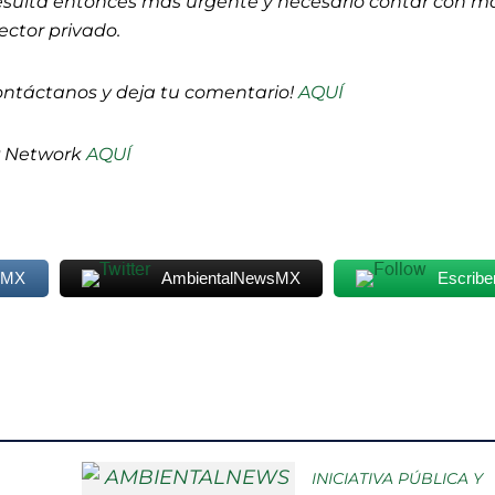
esulta entonces más urgente y necesario contar con m
sector privado.
ontáctanos y deja tu comentario!
AQUÍ
P Network
AQUÍ
sMX
AmbientalNewsMX
Escribe
INICIATIVA PÚBLICA Y