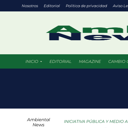
Nosotros
Editorial
Política de privacidad
Aviso L
INICIO
EDITORIAL
MAGAZINE
CAMBIO 
Chile promueve
Startups de rec
México registra
Ambiental
COLUMNA HORAS 
INICIATIVA PÚBLICA Y MEDIO 
News