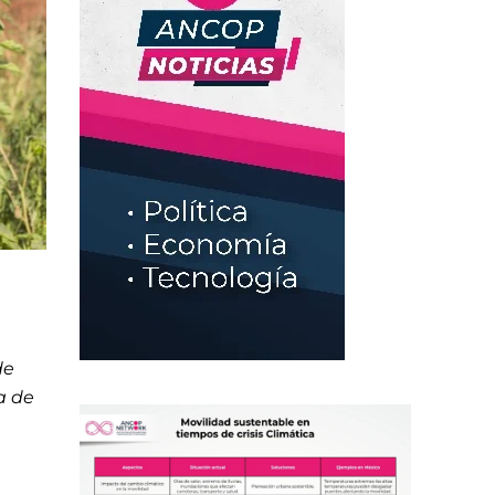
de
a de