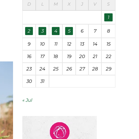
D
L
M
X
J
V
S
1
mía circular
2
3
4
5
6
7
8
economía circular
9
10
11
12
13
14
15
 Roque en Córdoba
16
17
18
19
20
21
22
ntífica
23
24
25
26
27
28
29
30
31
« Jul