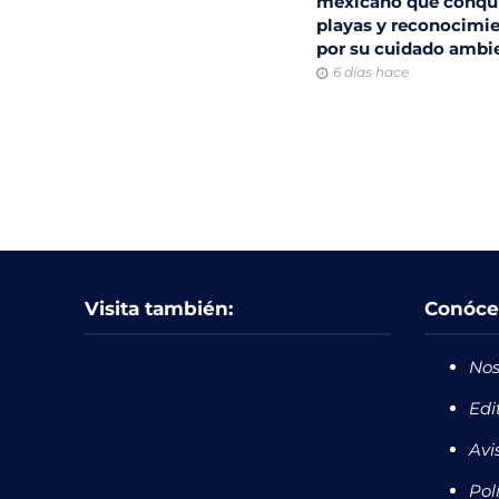
mexicano que conqu
playas y reconocimi
por su cuidado ambi
6 días hace
Visita también:
Conóce
Nos
Edi
Avi
Pol