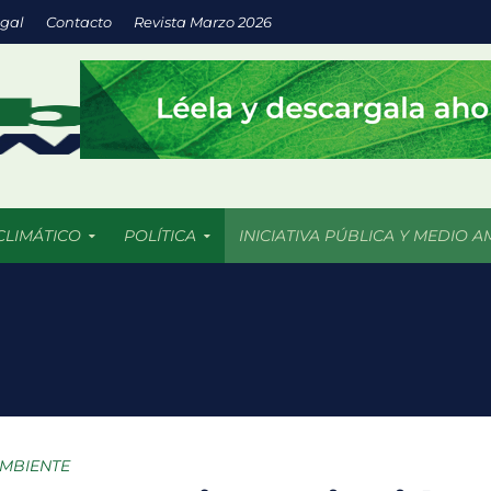
egal
Contacto
Revista Marzo 2026
CLIMÁTICO
POLÍTICA
INICIATIVA PÚBLICA Y MEDIO A
 nuevas soluciones verdes mediante el programa StartC
iclaje, un proyecto para convertir residuos en objetos y darles una 
 una notable recuperación frente a la sequía, aunque persisten foc
EXTRAS México no necesita cifras: necesita empleos
AMBIENTE