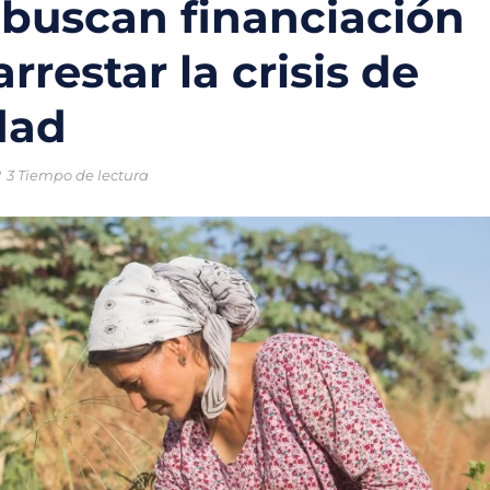
 buscan financiación
le
rrestar la crisis de
fondo para impulsar inversiones en proyectos ambientales y econo
dad
undial 2026 tendrán una nueva utilidad en CDMX con proyectos de 
y energía solar: la apuesta científica para recuperar el dique San
3 Tiempo de lectura
nsas podrían reducir las emisiones de CO₂, revela investigación cie
cia apuesta por energías limpias y una operación más eficiente