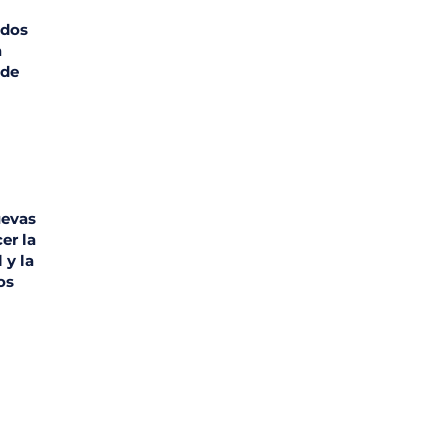
ados
a
 de
uevas
er la
 y la
os