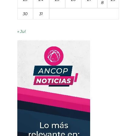
8
30
31
« Jul