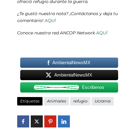
ofreció refugio durante la guerra.
¿Te gustó nuestra nota? ¡Contáctanos y deja tu
comentario!
AQUÍ
Conoce nuestra red ANCOP Network
AQUÍ
AmbientalNewsMX
AmbientalNewsMX
Escribenos
Etiquetas
Animales
refugio
Ucrania