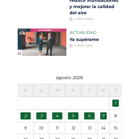
reducir inundaciones
y mejorar la calidad
del aire
4 días hace
ACTUALIDAD
Ya supérame
5 días hace
agosto 2026
D
L
M
X
J
V
S
1
2
3
4
5
6
7
8
9
10
11
12
13
14
15