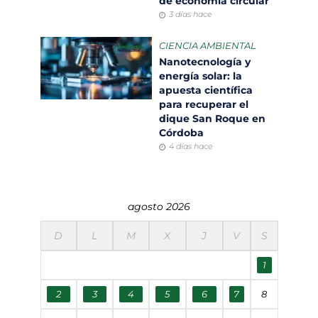
de economía circular
3 días hace
CIENCIA AMBIENTAL
Nanotecnología y
energía solar: la
apuesta científica
para recuperar el
dique San Roque en
Córdoba
4 días hace
agosto 2026
D
L
M
X
J
V
S
1
2
3
4
5
6
7
8