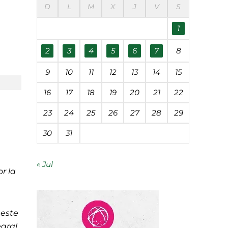
D
L
M
X
J
V
S
éanos
1
udades
2
3
4
5
6
7
8
9
10
11
12
13
14
15
 contaminación
16
17
18
19
20
21
22
23
24
25
26
27
28
29
segunda vida
30
31
« Jul
r la
 este
egral