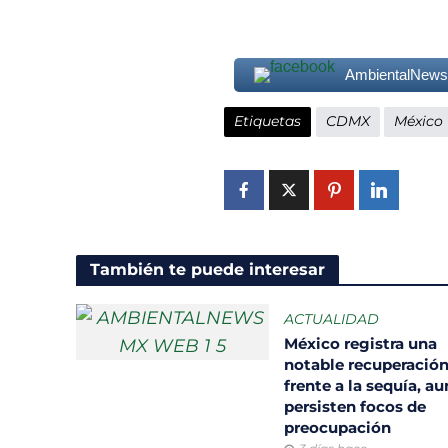
AmbientalNew
Etiquetas
CDMX
México
También te puede interesar
ACTUALIDAD
México registra una
notable recuperació
frente a la sequía, a
persisten focos de
preocupación