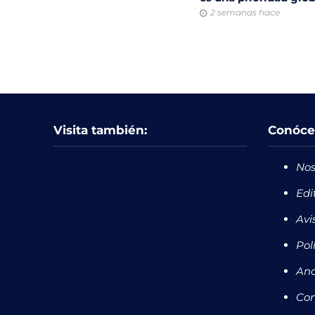
2 semanas hace
Visita también:
Conóce
Nos
Edi
Avi
Pol
Anc
Con