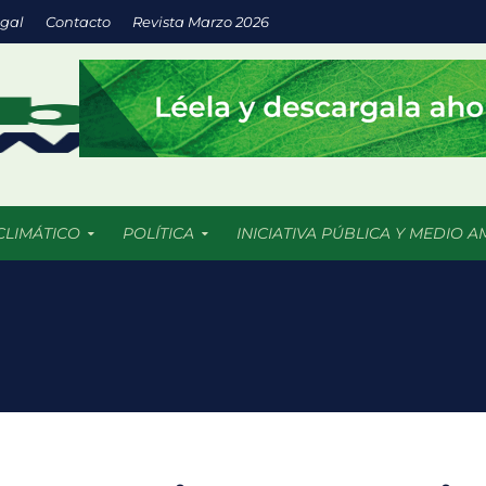
egal
Contacto
Revista Marzo 2026
CLIMÁTICO
POLÍTICA
INICIATIVA PÚBLICA Y MEDIO A
a inversión en energías limpias impulsa empresas más sostenibles
os 5 mil incendios forestales en 2026 más de 409 mil hectáreas han
uturo llega a las aulas con IA y prácticas sustentables
: espacios verdes que impulsan el desarrollo sostenible de las ciu