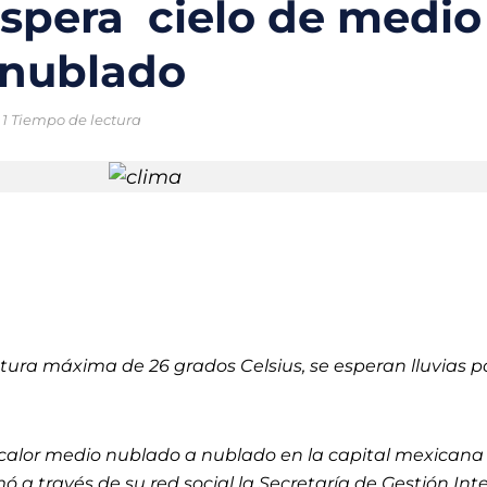
spera cielo de medio
o chileno que combinará tecnología y ciencia para proteger los oc
 nublado
trico en México: la movilidad sostenible que gana terreno en las ci
1 Tiempo de lectura
ral enfrentan una crisis sin precedentes por el cambio climático
ntales creadas para la protección del medio ambiente y frenar la
 nuevas soluciones verdes mediante el programa StartC
iclaje, un proyecto para convertir residuos en objetos y darles una 
ura máxima de 26 grados Celsius, se esperan lluvias po
calor medio nublado a nublado en la capital mexicana
mó a través de su red social la Secretaría de Gestión Int