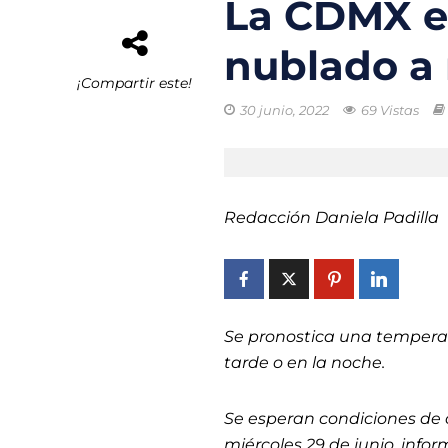
La CDMX e
El buque híbrid
nublado a
Transporte eléc
¡Compartir este!
30 junio, 2022
69 Vistas
Arrecifes de co
Reformas Ambie
Chile promueve
Redacción Daniela Padilla
Startups de rec
Se pronostica una temperat
tarde o en la noche.
Se esperan condiciones de 
miércoles 29 de junio, infor