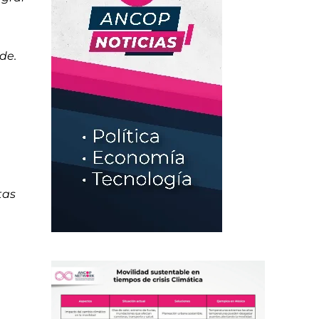
rde.
tas