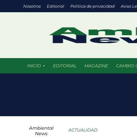
Nosotros
Editorial
Política de privacidad
Aviso L
INICIO
EDITORIAL
MAGAZINE
CAMBIO 
Eco negocios: l
México supera l
La ciencia del f
Ambiental
Parques urbanos
ACTUALIDAD
News