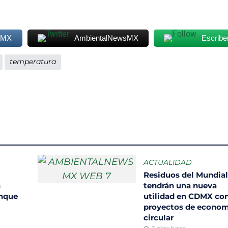
sMX
AmbientalNewsMX
Escribe
temperatura
ACTUALIDAD
Residuos del Mundia
n
tendrán una nueva
unque
utilidad en CDMX co
proyectos de econom
circular