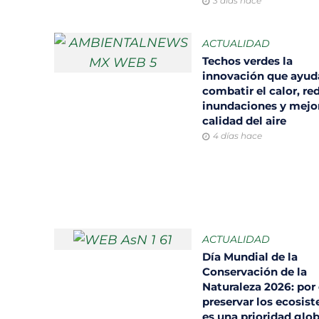
3 días hace
ACTUALIDAD
Techos verdes la
innovación que ayud
combatir el calor, re
inundaciones y mejor
calidad del aire
4 días hace
ACTUALIDAD
Día Mundial de la
Conservación de la
Naturaleza 2026: por
preservar los ecosis
es una prioridad glo