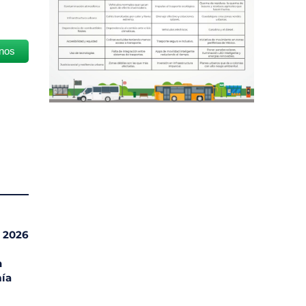
nos
l 2026
n
ía