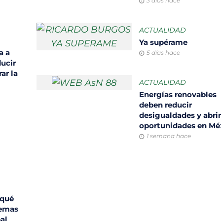
3 días hace
ACTUALIDAD
Ya supérame
a a
5 días hace
ducir
ar la
ACTUALIDAD
Energías renovables
deben reducir
desigualdades y abri
oportunidades en M
1 semana hace
 qué
temas
bal