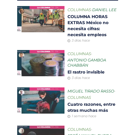
COLUMNAS
•
DANIEL LEE
COLUMNA HORAS
EXTRAS México no
necesita cifras:
necesita empleos
3 días hace
COLUMNAS
•
ANTONIO GAMBOA
CHABBÁN
El rastro invisible
3 días hace
MIGUEL TIRADO RASSO
•
COLUMNAS
Cuatro razones, entre
otras muchas más
1 semana hace
COLUMNAS
•