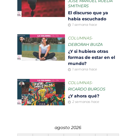
JOSÉ MANUEL RUEDA
SMITHERS
El discurso que ya
había escuchado
1 semana hace
COLUMNAS
•
DEBORAH BUIZA
¿Y si hubiera otras
formas de estar en el
mundo?
1 semana hace
COLUMNAS
•
RICARDO BURGOS
¿Y ahora qué?
2 semanas hace
agosto 2026