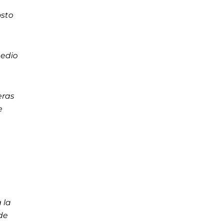
osto
medio
eras
e
 la
 de