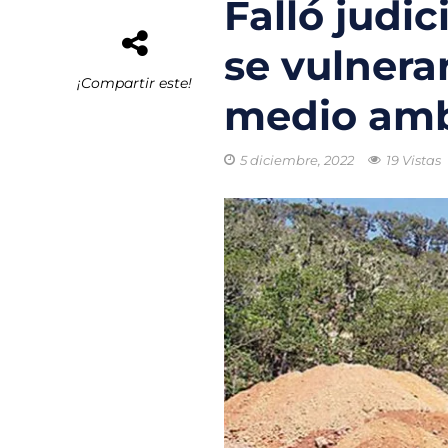
Falló judic
El buque híbrid
se vulnera
Transporte eléc
¡Compartir este!
medio amb
Arrecifes de co
Reformas Ambie
5 diciembre, 2022
19 Vistas
Chile promueve
Startups de rec