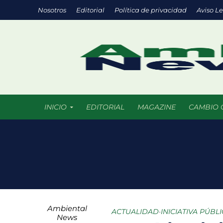
Nosotros
Editorial
Política de privacidad
Aviso L
INICIO
EDITORIAL
MAGAZINE
CAMBIO 
Eco negocios: l
México supera l
La ciencia del f
Ambiental
Parques urbanos
ACTUALIDAD
•
INICIATIVA PÚBL
News