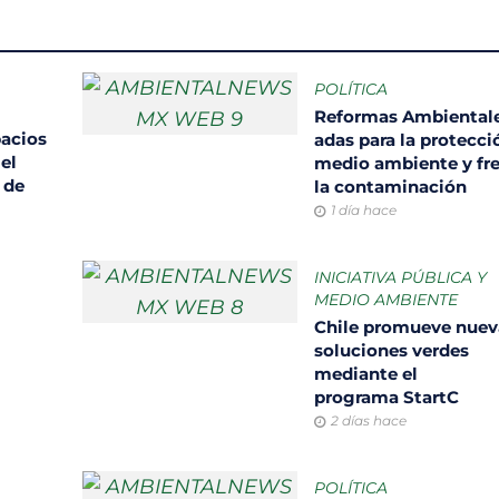
POLÍTICA
Reformas Ambientale
pacios
adas para la protecci
el
medio ambiente y fr
 de
la contaminación
1 día hace
INICIATIVA PÚBLICA Y
MEDIO AMBIENTE
Chile promueve nuev
soluciones verdes
mediante el
programa StartC
2 días hace
POLÍTICA