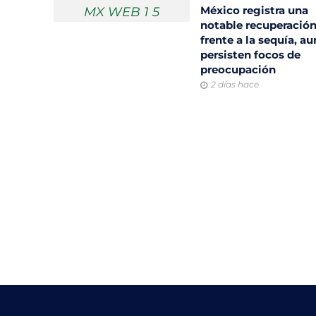
México registra una
notable recuperació
frente a la sequía, a
persisten focos de
preocupación
2 días hace