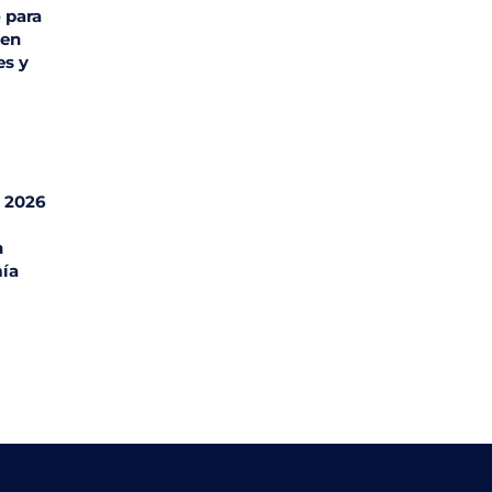
 para
 en
es y
l 2026
n
ía