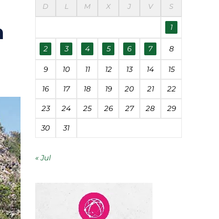
D
L
M
X
J
V
S
éanos
n
1
udades
2
3
4
5
6
7
8
9
10
11
12
13
14
15
 contaminación
16
17
18
19
20
21
22
23
24
25
26
27
28
29
segunda vida
30
31
« Jul