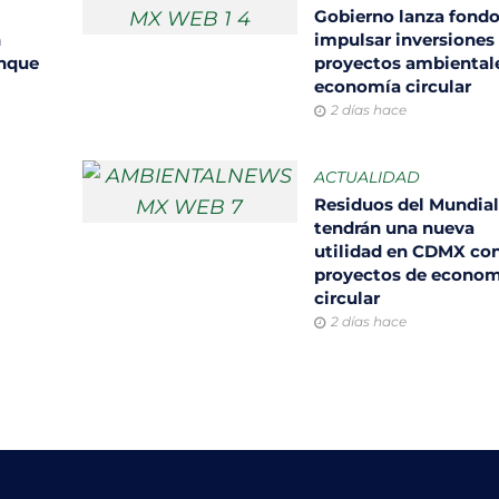
Gobierno lanza fondo
n
impulsar inversiones
unque
proyectos ambiental
economía circular
2 días hace
ACTUALIDAD
Residuos del Mundia
tendrán una nueva
utilidad en CDMX co
proyectos de econom
circular
2 días hace