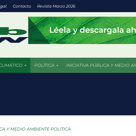
egal
Contacto
Revista Marzo 2026
CLIMÁTICO
POLÍTICA
INICIATIVA PÚBLICA Y MEDIO A
a inversión en energías limpias impulsa empresas más sostenibles
os 5 mil incendios forestales en 2026 más de 409 mil hectáreas han
uturo llega a las aulas con IA y prácticas sustentables
: espacios verdes que impulsan el desarrollo sostenible de las ciu
ICA Y MEDIO AMBIENTE
•
POLÍTICA