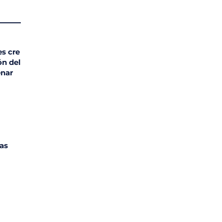
s cre
ón del
enar
as