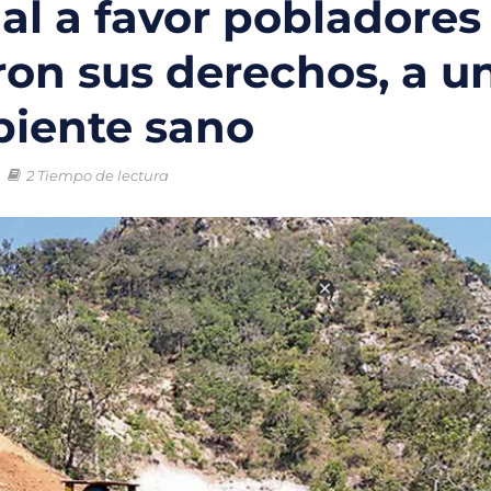
ial a favor pobladores
o chileno que combinará tecnología y ciencia para proteger los oc
ron sus derechos, a u
trico en México: la movilidad sostenible que gana terreno en las ci
iente sano
ral enfrentan una crisis sin precedentes por el cambio climático
ntales creadas para la protección del medio ambiente y frenar la
2 Tiempo de lectura
 nuevas soluciones verdes mediante el programa StartC
iclaje, un proyecto para convertir residuos en objetos y darles una 