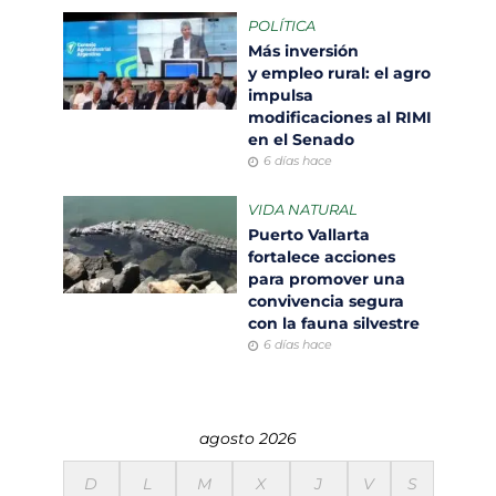
POLÍTICA
Más inversión
y empleo rural: el agro
impulsa
modificaciones al RIMI
en el Senado
6 días hace
VIDA NATURAL
Puerto Vallarta
fortalece acciones
para promover una
convivencia segura
con la fauna silvestre
6 días hace
agosto 2026
D
L
M
X
J
V
S