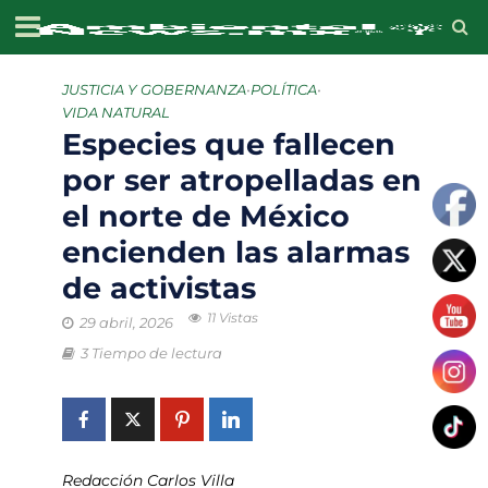
JUSTICIA Y GOBERNANZA
•
POLÍTICA
•
VIDA NATURAL
Especies que fallecen
por ser atropelladas en
el norte de México
encienden las alarmas
de activistas
11 Vistas
29 abril, 2026
3 Tiempo de lectura
Redacción Carlos Villa